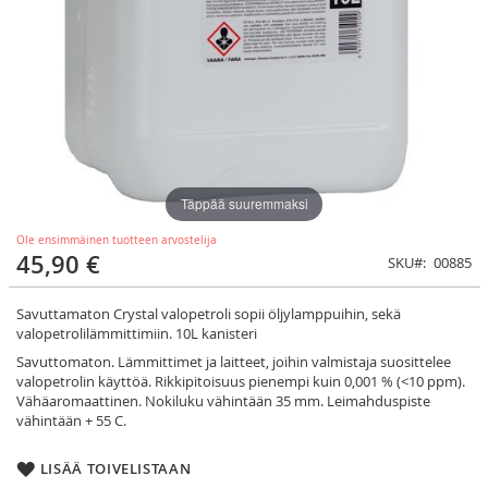
Täppää suuremmaksi
Ole ensimmäinen tuotteen arvostelija
45,90 €
SKU
00885
Savuttamaton Crystal valopetroli sopii öljylamppuihin, sekä
valopetrolilämmittimiin. 10L kanisteri
Savuttomaton. Lämmittimet ja laitteet, joihin valmistaja suosittelee
valopetrolin käyttöä. Rikkipitoisuus pienempi kuin 0,001 % (<10 ppm).
Vähäaromaattinen. Nokiluku vähintään 35 mm. Leimahduspiste
vähintään + 55 C.
LISÄÄ TOIVELISTAAN