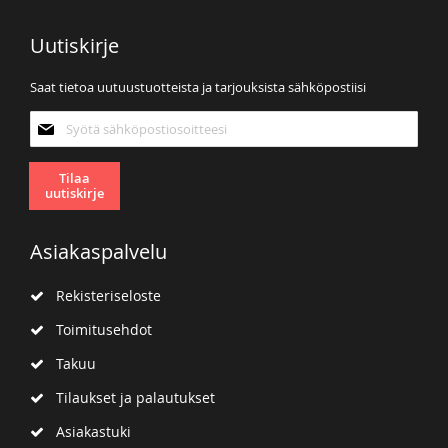
Uutiskirje
Saat tietoa uutuustuotteista ja tarjouksista sähköpostiisi
Tilaa
uutiskirjeemme:
Tilaa
uutiskirje
Asiakaspalvelu
Rekisteriseloste
Toimitusehdot
Takuu
Tilaukset ja palautukset
Asiakastuki