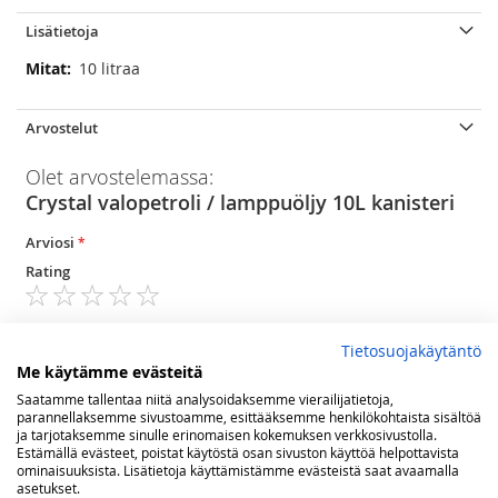
Lisätietoja
Lisätietoja
10 litraa
Arvostelut
Olet arvostelemassa:
Crystal valopetroli / lamppuöljy 10L kanisteri
Arviosi
Rating
1
2
3
4
5
star
stars
stars
stars
stars
Nimimerkki
Tietosuojakäytäntö
Me käytämme evästeitä
Saatamme tallentaa niitä analysoidaksemme vierailijatietoja,
parannellaksemme sivustoamme, esittääksemme henkilökohtaista sisältöä
Yhteenveto
ja tarjotaksemme sinulle erinomaisen kokemuksen verkkosivustolla.
Estämällä evästeet, poistat käytöstä osan sivuston käyttöä helpottavista
ominaisuuksista. Lisätietoja käyttämistämme evästeistä saat avaamalla
asetukset.