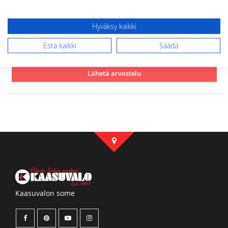
Arvostelu
Hyväksy kaikki
Estä kaikki
Säädä
Lähetä arvostelu
Kaasuvalon some