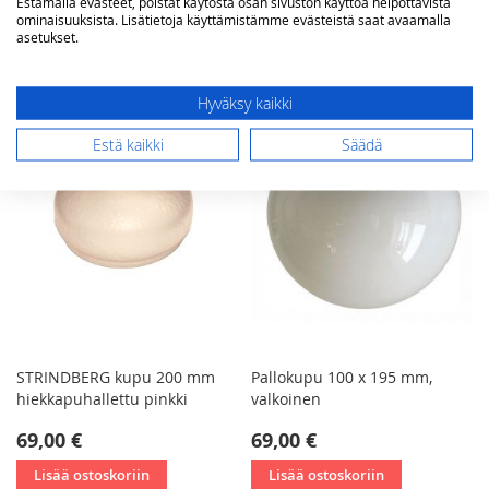
Estämällä evästeet, poistat käytöstä osan sivuston käyttöä helpottavista
ominaisuuksista. Lisätietoja käyttämistämme evästeistä saat avaamalla
Lisää ostoskoriin
Lisää ostoskoriin
asetukset.
Hyväksy kaikki
Estä kaikki
Säädä
STRINDBERG kupu 200 mm
Pallokupu 100 x 195 mm,
hiekkapuhallettu pinkki
valkoinen
69,00 €
69,00 €
Lisää ostoskoriin
Lisää ostoskoriin