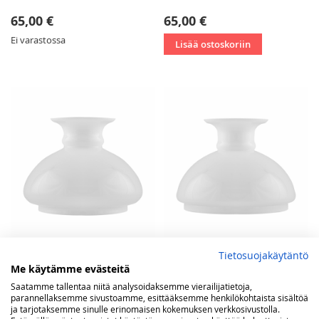
65,00 €
65,00 €
Ei varastossa
Lisää ostoskoriin
Tietosuojakäytäntö
Me käytämme evästeitä
Vesta lasikupu 125 mm,
Vesta lasikupu 140 mm,
valkoinen
valkoinen
Saatamme tallentaa niitä analysoidaksemme vierailijatietoja,
parannellaksemme sivustoamme, esittääksemme henkilökohtaista sisältöä
ja tarjotaksemme sinulle erinomaisen kokemuksen verkkosivustolla.
65,00 €
67,00 €