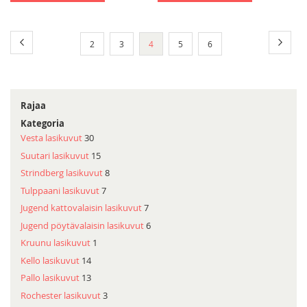
Sivu
Sivu
Edellinen
Sivu
Seura
Sivu
Sivu
You're
Sivu
Sivu
2
3
4
5
6
currently
reading
page
Rajaa
Kategoria
Vesta lasikuvut
30
Suutari lasikuvut
15
Strindberg lasikuvut
8
Tulppaani lasikuvut
7
Jugend kattovalaisin lasikuvut
7
Jugend pöytävalaisin lasikuvut
6
Kruunu lasikuvut
1
Kello lasikuvut
14
Pallo lasikuvut
13
Rochester lasikuvut
3