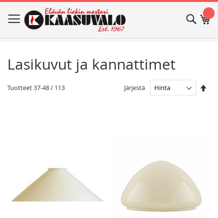
Skip
Haku
Os
to
Content
Lasikuvut ja kannattimet
Ase
Järjestä
Tuotteet
37
-
48
/
113
las
jär