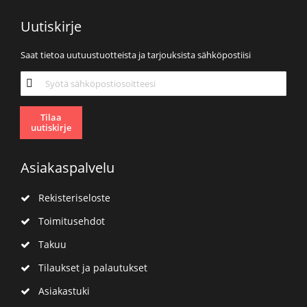
Uutiskirje
Saat tietoa uutuustuotteista ja tarjouksista sähköpostiisi
Tilaa
uutiskirjeemme:
Tilaa
uutiskirje
Asiakaspalvelu
Rekisteriseloste
Toimitusehdot
Takuu
Tilaukset ja palautukset
Asiakastuki