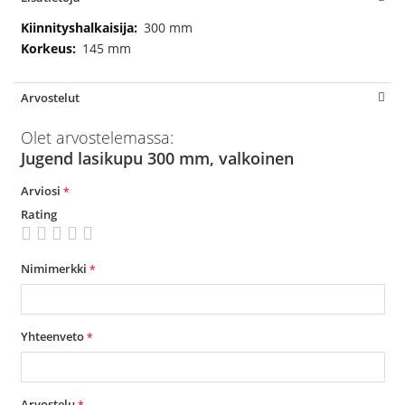
Lisätietoja
300 mm
145 mm
Arvostelut
Olet arvostelemassa:
Jugend lasikupu 300 mm, valkoinen
Arviosi
Rating
1
2
3
4
5
star
stars
stars
stars
stars
Nimimerkki
Yhteenveto
Arvostelu