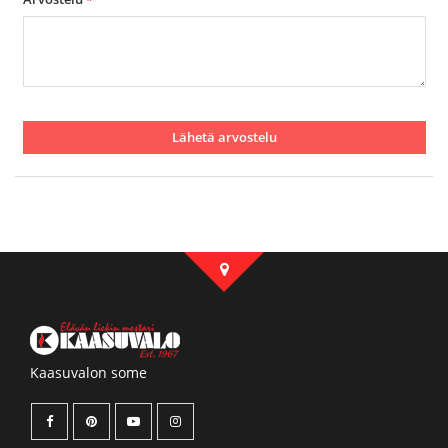
Lähetä arvostelu
Kaasuvalon some