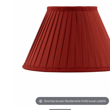
images
images
gallery
gallery
Zoomaa kuvaa liikuttamalla hiirtä kuvan päällä