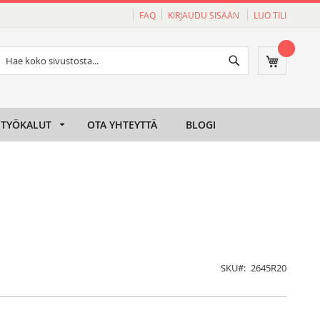
FAQ
KIRJAUDU SISÄÄN
LUO TILI
Haku
Ostoskori
Haku
TYÖKALUT
OTA YHTEYTTÄ
BLOGI
SKU
2645R20