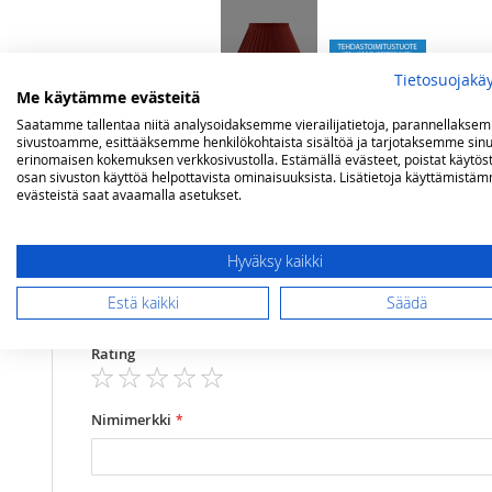
Tietosuojakä
Me käytämme evästeitä
Saatamme tallentaa niitä analysoidaksemme vierailijatietoja, parannellakse
sivustoamme, esittääksemme henkilökohtaista sisältöä ja tarjotaksemme sinu
Lisätietoja
Arvostelut
erinomaisen kokemuksen verkkosivustolla. Estämällä evästeet, poistat käytös
osan sivuston käyttöä helpottavista ominaisuuksista. Lisätietoja käyttämistä
evästeistä saat avaamalla asetukset.
Lisätietoja
Kiinnityshalkaisija
45 mm
Olet arvostelemassa:
Hyväksy kaikki
Karlskrona Lampfabrik kangasvarjostin, 
Korkeus
120 mm
Estä kaikki
Säädä
Arviosi
Rating
1
2
3
4
5
star
stars
stars
stars
stars
Nimimerkki