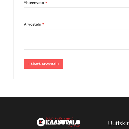
Yhteenveto
Arvostelu
Lähetä arvostelu
Uutiskir