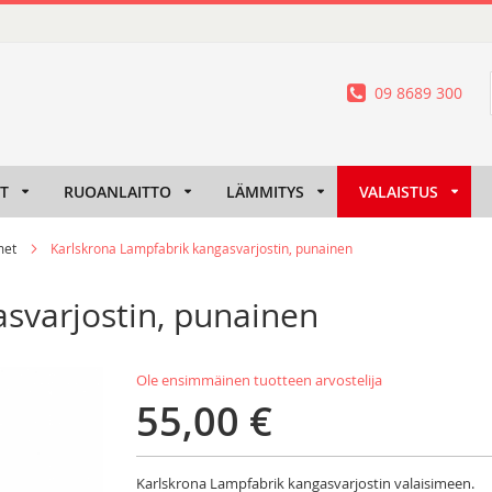
09 8689 300
IT
RUOANLAITTO
LÄMMITYS
VALAISTUS
met
Karlskrona Lampfabrik kangasvarjostin, punainen
svarjostin, punainen
Ole ensimmäinen tuotteen arvostelija
55,00 €
Karlskrona Lampfabrik kangasvarjostin valaisimeen.