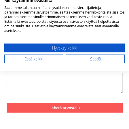
Me käytämme evästeitä
Arviosi
Rating
Saatamme tallentaa niitä analysoidaksemme vierailijatietoja,
parannellaksemme sivustoamme, esittääksemme henkilökohtaista sisältöä
ja tarjotaksemme sinulle erinomaisen kokemuksen verkkosivustolla.
1
2
3
4
5
Estämällä evästeet, poistat käytöstä osan sivuston käyttöä helpottavista
star
stars
stars
stars
stars
Nimimerkki
ominaisuuksista. Lisätietoja käyttämistämme evästeistä saat avaamalla
asetukset.
Yhteenveto
Hyväksy kaikki
Estä kaikki
Säädä
Arvostelu
Lähetä arvostelu