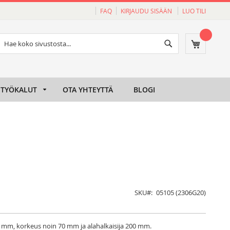
FAQ
KIRJAUDU SISÄÄN
LUO TILI
Haku
Ostoskori
Haku
TYÖKALUT
OTA YHTEYTTÄ
BLOGI
SKU
05105 (2306G20)
58 mm, korkeus noin 70 mm ja alahalkaisija 200 mm.