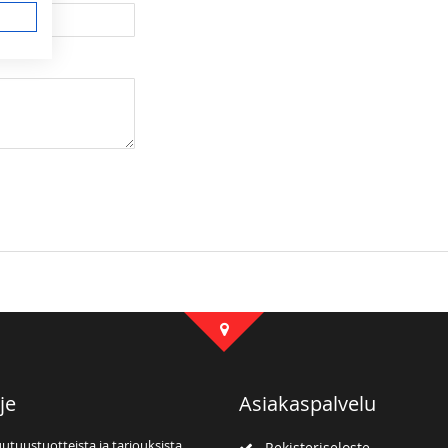
je
Asiakaspalvelu
uutuustuotteista ja tarjouksista
Rekisteriseloste