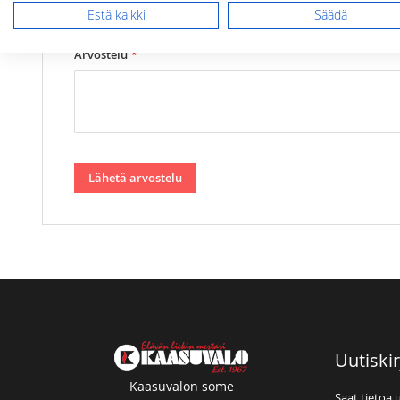
Estä kaikki
Säädä
Arvostelu
Lähetä arvostelu
Uutiskir
Kaasuvalon some
Saat tietoa 