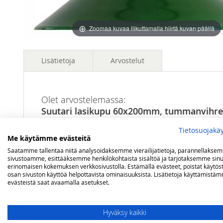
images
images
gallery
gallery
Zoomaa kuvaa liikuttamalla hiirtä kuvan päällä
Lisätietoja
Arvostelut
Lisätietoja
Kiinnityshalkaisija
60 mm
Olet arvostelemassa:
Suutari lasikupu 60x200mm, tummanvihr
Korkeus
70 mm
Tietosuojakä
Arviosi
Me käytämme evästeitä
Rating
Saatamme tallentaa niitä analysoidaksemme vierailijatietoja, parannellakse
sivustoamme, esittääksemme henkilökohtaista sisältöä ja tarjotaksemme sinu
erinomaisen kokemuksen verkkosivustolla. Estämällä evästeet, poistat käytös
1
2
3
4
5
osan sivuston käyttöä helpottavista ominaisuuksista. Lisätietoja käyttämistä
star
stars
stars
stars
stars
Nimimerkki
evästeistä saat avaamalla asetukset.
Hyväksy kaikki
Yhteenveto