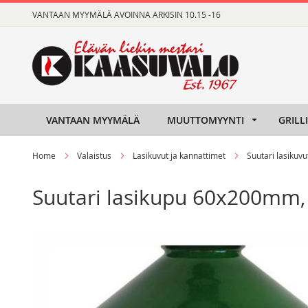
Skip
VANTAAN MYYMÄLÄ AVOINNA ARKISIN 10.15 -16
to
Content
VANTAAN MYYMÄLÄ
MUUTTOMYYNTI
GRILL
Home
Valaistus
Lasikuvut ja kannattimet
Suutari lasikuvu
Suutari lasikupu 60x200mm
Skip
Skip
to
to
the
the
end
beginning
of
of
the
the