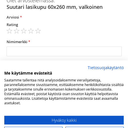
Olet arvostelemassa:
Suutari lasikupu 60x260 mm, valkoinen
Arviosi
Rating
1
2
3
4
5
star
stars
stars
stars
stars
Nimimerkki
Yhteenveto
Tietosuojakäytäntö
Me käytämme evästeitä
Saatamme tallentaa niitä analysoidaksemme vierailijatietoja,
Arvostelu
parannellaksemme sivustoamme, esittääksemme henkilökohtaista sisältöä
ja tarjotaksemme sinulle erinomaisen kokemuksen verkkosivustolla.
Estämällä evästeet, poistat käytöstä osan sivuston käyttöä helpottavista
ominaisuuksista. Lisätietoja käyttämistämme evästeistä saat avaamalla
asetukset.
Hyväksy kaikki
Lähetä arvostelu