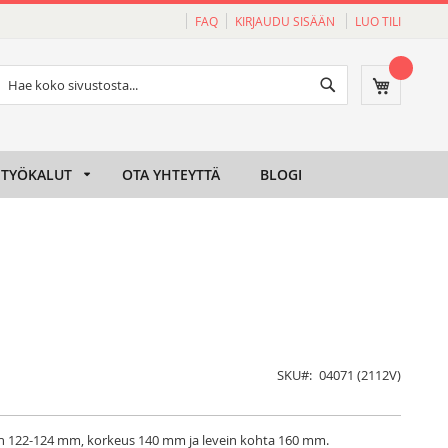
FAQ
KIRJAUDU SISÄÄN
LUO TILI
Haku
Ostoskori
Haku
TYÖKALUT
OTA YHTEYTTÄ
BLOGI
SKU
04071 (2112V)
noin 122-124 mm, korkeus 140 mm ja levein kohta 160 mm.