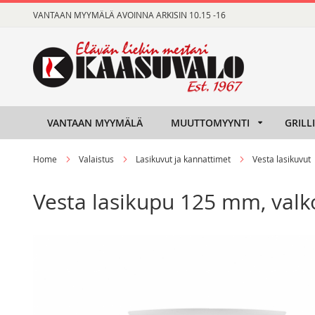
Skip
VANTAAN MYYMÄLÄ AVOINNA ARKISIN 10.15 -16
to
Content
VANTAAN MYYMÄLÄ
MUUTTOMYYNTI
GRILL
Home
Valaistus
Lasikuvut ja kannattimet
Vesta lasikuvut
Vesta lasikupu 125 mm, valk
Skip
Skip
to
to
the
the
end
beginning
of
of
the
the