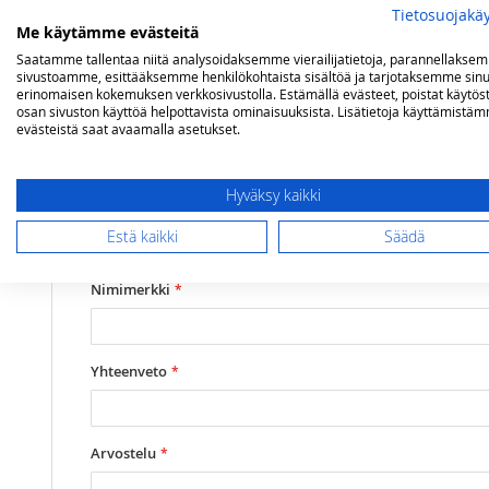
Tietosuojakä
Lisätietoja
Arvostelut
Me käytämme evästeitä
Saatamme tallentaa niitä analysoidaksemme vierailijatietoja, parannellakse
sivustoamme, esittääksemme henkilökohtaista sisältöä ja tarjotaksemme sinu
erinomaisen kokemuksen verkkosivustolla. Estämällä evästeet, poistat käytös
Lisätietoja
Kiinnityshalkaisija
125 mm
Olet arvostelemassa:
osan sivuston käyttöä helpottavista ominaisuuksista. Lisätietoja käyttämistä
evästeistä saat avaamalla asetukset.
Vesta lasikupu 125 mm, valkoinen
Korkeus
140 mm
Hyväksy kaikki
Arviosi
Rating
Estä kaikki
Säädä
1
2
3
4
5
star
stars
stars
stars
stars
Nimimerkki
Yhteenveto
Arvostelu