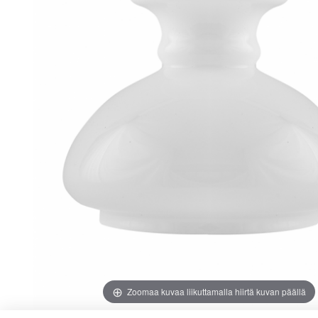
images
images
gallery
gallery
Zoomaa kuvaa liikuttamalla hiirtä kuvan päällä