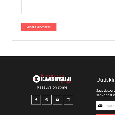
Lähetä arvostelu
Uutiskir
Kaasuvalon some
Saat tietoa 
sähköpostiis
Tilaa
uutiskirjee