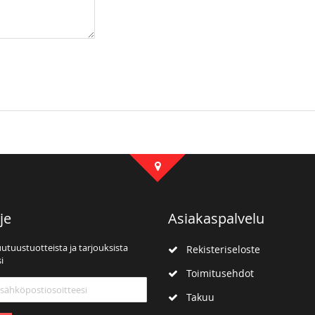
je
Asiakaspalvelu
uutuustuotteista ja tarjouksista
Rekisteriseloste
i
Toimitusehdot
mme:
Takuu