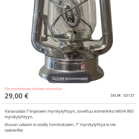
Täppää suuremmaksi
Ole ensimmäinen tuotteen arvostelija
29,00 €
SKU
03137
Varaosalasi 7 linjaiseen myrskylyhtyyn, soveltuu esimerkiksi MEVA 865
myrskylyhtyyn.
(Kuvan valaisin ei sisälly toimitukseen, 7" myrskylyhtyä ei ole
saatavilla)