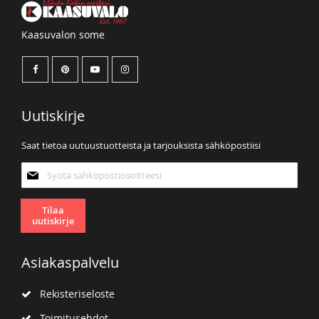
Kaasuvalon some
Uutiskirje
Saat tietoa uutuustuotteista ja tarjouksista sähköpostiisi
Tilaa
uutiskirjeemme:
Tilaa
uutiskirje
Asiakaspalvelu
Rekisteriseloste
Toimitusehdot