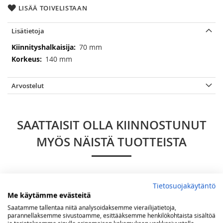
LISÄÄ TOIVELISTAAN
Lisätietoja
Lisätietoja
70 mm
140 mm
Arvostelut
SAATTAISIT OLLA KIINNOSTUNUT
MYÖS NÄISTÄ TUOTTEISTA
Tietosuojakäytäntö
Me käytämme evästeitä
Saatamme tallentaa niitä analysoidaksemme vierailijatietoja,
parannellaksemme sivustoamme, esittääksemme henkilökohtaista sisältöä