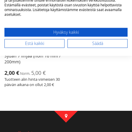
ja tarjotaksemme sinulle erinomaisen kokemuksen verkkosivustolla.
Estämällä evästeet, poistat käytöstä osan sivuston käyttöä helpottavista
ominaisuuksista. Lisätietoja käyttämistämme evästeistä saat avaamalla
asetukset.
Hyväksy kaikki
Estä kaikki
Säädä
Sydän 7 linjaa (noin 16 mm /
200mm)
Tarjoushinta
2,00 €
5,00 €
Norm.
Tuotteen alin hinta viimeisen 30
päivän aikana on ollut 2,00 €