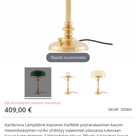
Täppää suuremmaksi
Ole ensimmäinen tuotteen arvostelija
409,00 €
SKU
02064
Karlskrona Lampfabrik klassinen Karlfeldt pöytävalaisimen kaunis
messinkisävyinen runko yhdistyy valaisimen yläosassa tukevaan
kuvun kannattimeen. Sähköjohdon pituus 290 cm. Valaisimen kuvun