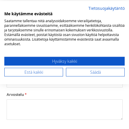
Tietosuojakäytäntö
Olet arvostelemassa:
Me käytämme evästeitä
Karlskrona Lampfabrik Karlfeldt pöytävalaisin
Saatamme tallentaa niitä analysoidaksemme vierailijatietoja,
parannellaksemme sivustoamme, esittääksemme henkilökohtaista sisältöä
Arviosi
ja tarjotaksemme sinulle erinomaisen kokemuksen verkkosivustolla.
Rating
Estämällä evästeet, poistat käytöstä osan sivuston käyttöä helpottavista
ominaisuuksista. Lisätietoja käyttämistämme evästeistä saat avaamalla
asetukset.
1
2
3
4
5
star
stars
stars
stars
stars
Nimimerkki
Hyväksy kaikki
Estä kaikki
Säädä
Yhteenveto
Arvostelu