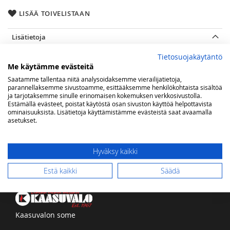
LISÄÄ TOIVELISTAAN
Lisätietoja
Lisätietoja
26x18 cm
Tietosuojakäytäntö
max 20 W
Me käytämme evästeitä
E27 (max 20 W) - IP20
Saatamme tallentaa niitä analysoidaksemme vierailijatietoja,
parannellaksemme sivustoamme, esittääksemme henkilökohtaista sisältöä
ja tarjotaksemme sinulle erinomaisen kokemuksen verkkosivustolla.
Estämällä evästeet, poistat käytöstä osan sivuston käyttöä helpottavista
Arvostelut
ominaisuuksista. Lisätietoja käyttämistämme evästeistä saat avaamalla
asetukset.
Hyväksy kaikki
Estä kaikki
Säädä
Kaasuvalon some