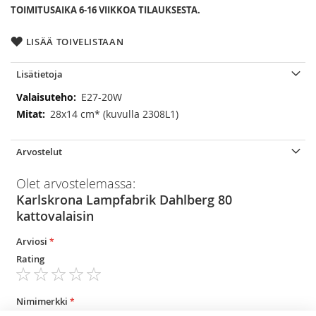
TOIMITUSAIKA 6-16 VIIKKOA TILAUKSESTA.
LISÄÄ TOIVELISTAAN
Lisätietoja
Lisätietoja
E27-20W
28x14 cm* (kuvulla 2308L1)
Arvostelut
Olet arvostelemassa:
Karlskrona Lampfabrik Dahlberg 80
kattovalaisin
Arviosi
Rating
1
2
3
4
5
star
stars
stars
stars
stars
Nimimerkki