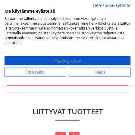
Tietosuojakäytäntö
Me käytämme evästeitä
Yhteenveto
Saatamme tallentaa niitä analysoidaksemme vierailijatietoja,
parannellaksemme sivustoamme, esittääksemme henkilökohtaista sisältöä
ja tarjotaksemme sinulle erinomaisen kokemuksen verkkosivustolla.
Estämällä evästeet, poistat käytöstä osan sivuston käyttöä helpottavista
ominaisuuksista. Lisätietoja käyttämistämme evästeistä saat avaamalla
Arvostelu
asetukset.
Hyväksy kaikki
Estä kaikki
Säädä
Lähetä arvostelu
LIITTYVÄT TUOTTEET