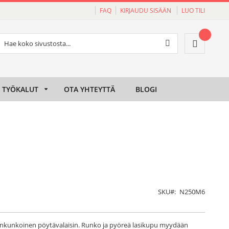
FAQ
KIRJAUDU SISÄÄN
LUO TILI
Haku
Ostoskori
Haku
TYÖKALUT
OTA YHTEYTTÄ
BLOGI
SKU
N250M6
sinkunkoinen pöytävalaisin. Runko ja pyöreä lasikupu myydään