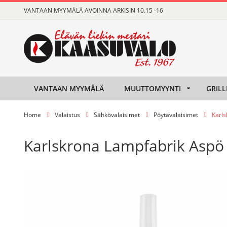
Skip
VANTAAN MYYMÄLÄ AVOINNA ARKISIN 10.15 -16
to
Content
VANTAAN MYYMÄLÄ
MUUTTOMYYNTI
GRILL
Home
Valaistus
Sähkövalaisimet
Pöytävalaisimet
Karls
Karlskrona Lampfabrik Aspö 
Skip
Skip
to
to
the
the
end
beginning
of
of
the
the