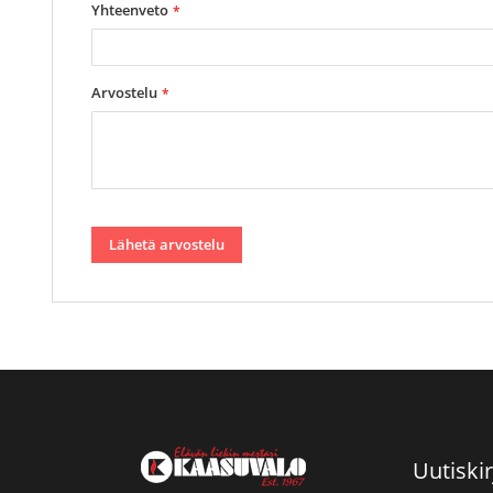
Yhteenveto
Arvostelu
Lähetä arvostelu
Uutiskir