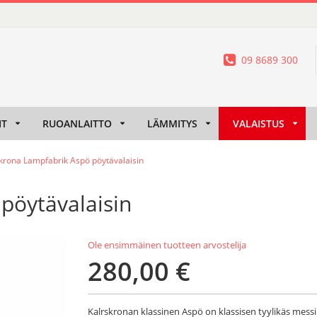
09 8689 300
IT
RUOANLAITTO
LÄMMITYS
VALAISTUS
krona Lampfabrik Aspö pöytävalaisin
pöytävalaisin
Ole ensimmäinen tuotteen arvostelija
280,00 €
Kalrskronan klassinen Aspö on klassisen tyylikäs mes