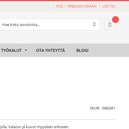
FAQ
KIRJAUDU SISÄÄN
LUO TILI
Haku
Ostoskori
Haku
TYÖKALUT
OTA YHTEYTTÄ
BLOGI
SKU
0482M1
olla. Valaisin ja kuvut myydään erikseen.