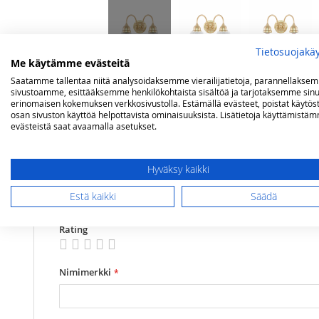
Tietosuojakä
Me käytämme evästeitä
Saatamme tallentaa niitä analysoidaksemme vierailijatietoja, parannellakse
sivustoamme, esittääksemme henkilökohtaista sisältöä ja tarjotaksemme sinu
Lisätietoja
Arvostelut
erinomaisen kokemuksen verkkosivustolla. Estämällä evästeet, poistat käytös
osan sivuston käyttöä helpottavista ominaisuuksista. Lisätietoja käyttämistä
evästeistä saat avaamalla asetukset.
Lisätietoja
Mitat
23x18x33 cm (kuvulla 2306L14)
Olet arvostelemassa:
Hyväksy kaikki
Karlskrona Lampfabrik Stackelberg seinäva
Valaisuteho
max 2x20 W
Estä kaikki
Säädä
Teho
2xE27 (max 2x20Watt)
Arviosi
Rating
1
2
3
4
5
star
stars
stars
stars
stars
Nimimerkki