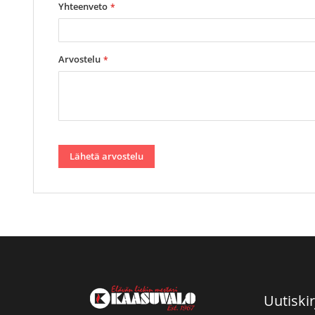
Yhteenveto
Arvostelu
Lähetä arvostelu
Uutiskir