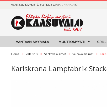
Skip
VANTAAN MYYMÄLÄ AVOINNA ARKISIN 10.15 -16
to
Content
VANTAAN MYYMÄLÄ
MUUTTOMYYNTI
GRILL
Home
Valaistus
Sähkövalaisimet
Seinävalaisimet
Karls
Karlskrona Lampfabrik Stacke
Skip
Skip
to
to
the
the
end
beginning
of
of
the
the