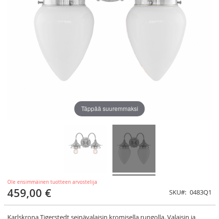
Täppää suuremmaksi
Ole ensimmäinen tuotteen arvostelija
459,00 €
SKU
0483Q1
Karlskrona Tigerstedt seinävalaisin kromisella rungolla. Valaisin ja