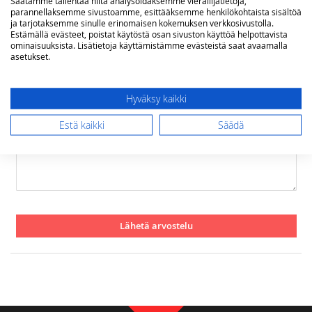
Saatamme tallentaa niitä analysoidaksemme vierailijatietoja,
1
2
3
4
5
parannellaksemme sivustoamme, esittääksemme henkilökohtaista sisältöä
star
stars
stars
stars
stars
ja tarjotaksemme sinulle erinomaisen kokemuksen verkkosivustolla.
Nimimerkki
Estämällä evästeet, poistat käytöstä osan sivuston käyttöä helpottavista
ominaisuuksista. Lisätietoja käyttämistämme evästeistä saat avaamalla
asetukset.
Yhteenveto
Hyväksy kaikki
Estä kaikki
Säädä
Arvostelu
Lähetä arvostelu