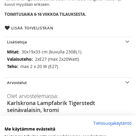
kuvut myydään erikseen.
TOIMITUSAIKA 6-16 VIIKKOA TILAUKSESTA.
LISÄÄ TOIVELISTAAN
Lisätietoja
Lisätietoja
30x19x33 cm (kuvulla 2308L1)
2xE27 (max 2x20Watt)
max 2 x 20 W (E27)
Arvostelut
Olet arvostelemassa:
Karlskrona Lampfabrik Tigerstedt
seinävalaisin, kromi
Arviosi
Tietosuojakäytäntö
Me käytämme evästeitä
Rating