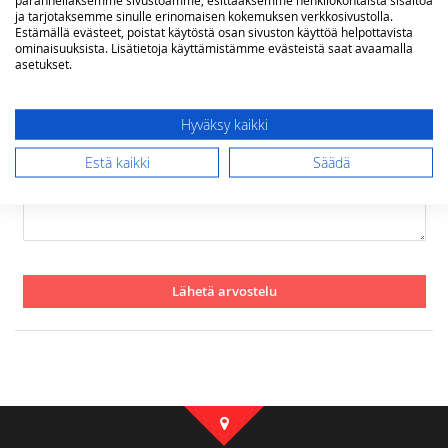
Nimimerkki
ja tarjotaksemme sinulle erinomaisen kokemuksen verkkosivustolla.
Estämällä evästeet, poistat käytöstä osan sivuston käyttöä helpottavista
ominaisuuksista. Lisätietoja käyttämistämme evästeistä saat avaamalla
asetukset.
Yhteenveto
Hyväksy kaikki
Arvostelu
Estä kaikki
Säädä
Lähetä arvostelu