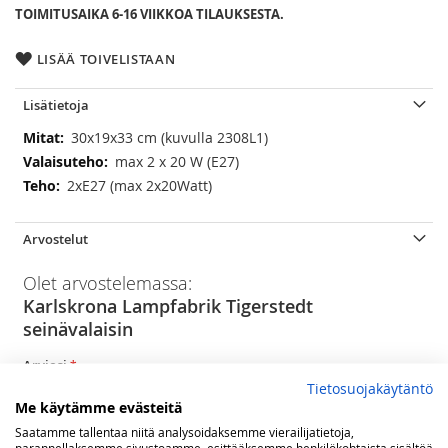
TOIMITUSAIKA 6-16 VIIKKOA TILAUKSESTA.
LISÄÄ TOIVELISTAAN
Lisätietoja
Lisätietoja
30x19x33 cm (kuvulla 2308L1)
max 2 x 20 W (E27)
2xE27 (max 2x20Watt)
Arvostelut
Olet arvostelemassa:
Karlskrona Lampfabrik Tigerstedt
seinävalaisin
Arviosi
Tietosuojakäytäntö
Rating
Me käytämme evästeitä
1
2
3
4
5
Saatamme tallentaa niitä analysoidaksemme vierailijatietoja,
star
stars
stars
stars
stars
parannellaksemme sivustoamme, esittääksemme henkilökohtaista sisältöä