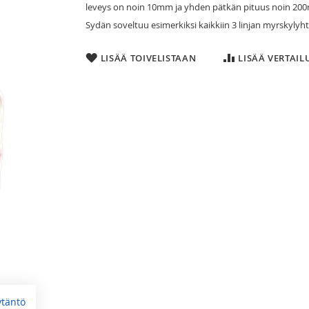
leveys on noin 10mm ja yhden pätkän pituus noin 2
Sydän soveltuu esimerkiksi kaikkiin 3 linjan myrskylyhty
LISÄÄ TOIVELISTAAN
LISÄÄ VERTAI
ytäntö