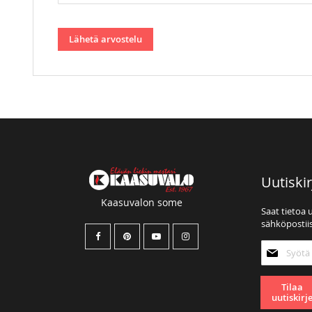
Lähetä arvostelu
Uutiskir
Kaasuvalon some
Saat tietoa 
sähköpostiis
Tilaa
uutiskirjee
Tilaa
uutiskirj