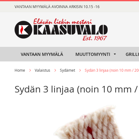
Skip
VANTAAN MYYMÄLÄ AVOINNA ARKISIN 10.15 -16
to
Content
VANTAAN MYYMÄLÄ
MUUTTOMYYNTI
GRILL
Home
Valaistus
Sydämet
Sydän 3 linjaa (noin 10 mm / 
Sydän 3 linjaa (noin 10 mm
Skip
Skip
to
to
the
the
end
beginning
of
of
the
the