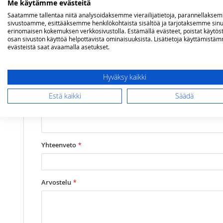
Me käytämme evästeitä
Saatamme tallentaa niitä analysoidaksemme vierailijatietoja, parannellakse
3 linjan sydän öljylamppuihin. Linjat '' kertovat valaisimen val
sivustoamme, esittääksemme henkilökohtaista sisältöä ja tarjotaksemme sinu
Olet arvostelemassa:
erinomaisen kokemuksen verkkosivustolla. Estämällä evästeet, poistat käytös
Sydän 3 linjaa (noin 10 mm / 200mm)
osan sivuston käyttöä helpottavista ominaisuuksista. Lisätietoja käyttämistä
evästeistä saat avaamalla asetukset.
Arviosi
Hyväksy kaikki
Rating
Estä kaikki
Säädä
1
2
3
4
5
star
stars
stars
stars
stars
Nimimerkki
Yhteenveto
Arvostelu