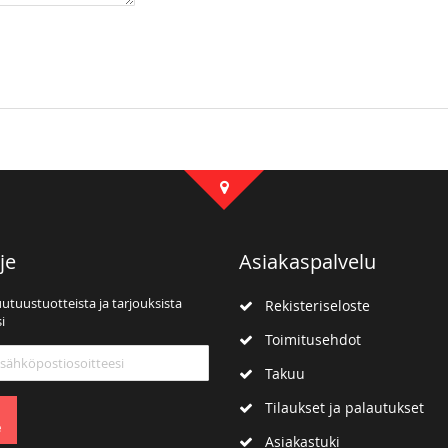
je
Asiakaspalvelu
uutuustuotteista ja tarjouksista
Rekisteriseloste
i
Toimitusehdot
mme:
Takuu
Tilaukset ja palautukset
e
Asiakastuki