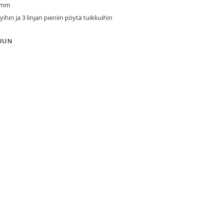
00mm
ihin ja 3 linjan pieniin pöytä tuikkuihin
LUUN