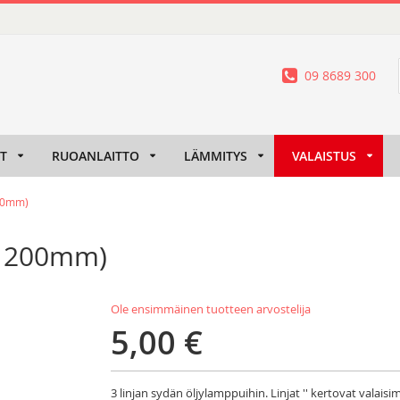
09 8689 300
IT
RUOANLAITTO
LÄMMITYS
VALAISTUS
200mm)
 / 200mm)
Ole ensimmäinen tuotteen arvostelija
5,00 €
3 linjan sydän öljylamppuihin. Linjat '' kertovat valais