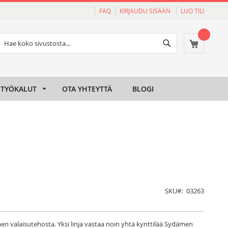
FAQ
KIRJAUDU SISÄÄN
LUO TILI
Haku
Ostoskori
Haku
TYÖKALUT
OTA YHTEYTTÄ
BLOGI
SKU
03263
imen valaisutehosta. Yksi linja vastaa noin yhtä kynttilää Sydämen