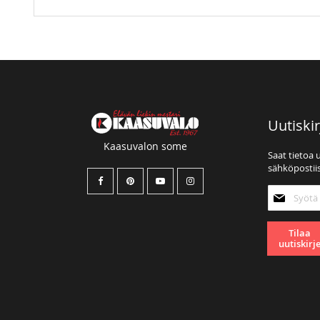
Uutiskir
Kaasuvalon some
Saat tietoa 
sähköpostiis
Tilaa
uutiskirjee
Tilaa
uutiskirj