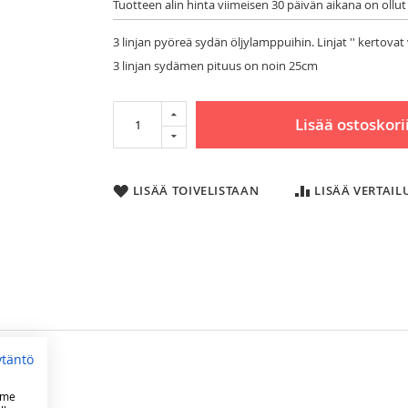
Tuotteen alin hinta viimeisen 30 päivän aikana on ollut
3 linjan pyöreä sydän öljylamppuihin. Linjat '' kertovat 
3 linjan sydämen pituus on noin 25cm
Lisää ostoskori
LISÄÄ TOIVELISTAAN
LISÄÄ VERTAI
ytäntö
imen valaisutehosta. Yksi linja vastaa noin yhtä kynttilää. 3 linjan sydämen 
mme