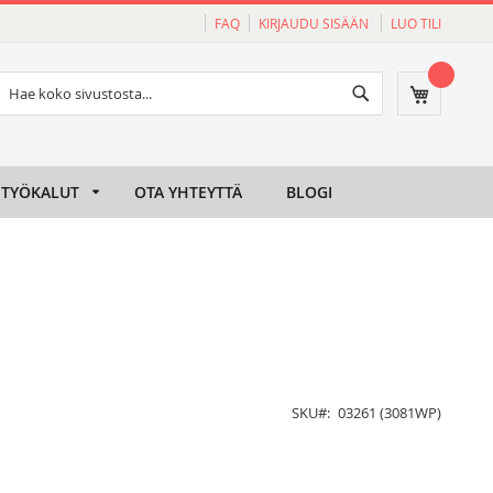
FAQ
KIRJAUDU SISÄÄN
LUO TILI
Haku
Ostoskori
Haku
TYÖKALUT
OTA YHTEYTTÄ
BLOGI
SKU
03261 (3081WP)