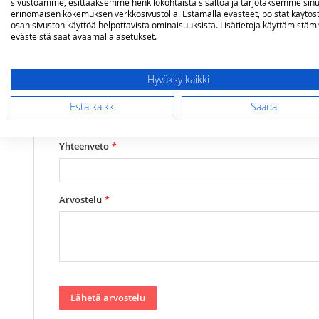
sivustoamme, esittääksemme henkilökohtaista sisältöä ja tarjotaksemme sinu
erinomaisen kokemuksen verkkosivustolla. Estämällä evästeet, poistat käytös
osan sivuston käyttöä helpottavista ominaisuuksista. Lisätietoja käyttämistä
Arviosi
evästeistä saat avaamalla asetukset.
Rating
1
2
3
4
5
Hyväksy kaikki
star
stars
stars
stars
stars
Nimimerkki
Estä kaikki
Säädä
Yhteenveto
Arvostelu
Lähetä arvostelu