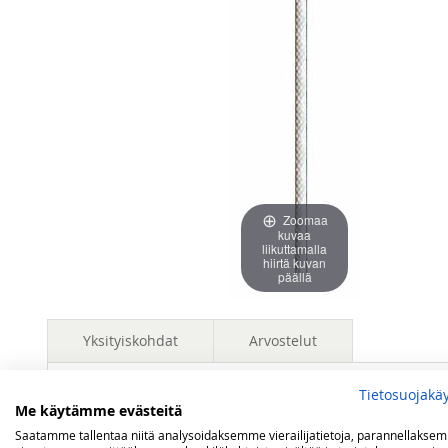
images
images
gallery
gallery
Zoomaa
kuvaa
liikuttamalla
hiirtä kuvan
päällä
Yksityiskohdat
Arvostelut
Tietosuojakä
3 linjan pyöreä sydän öljylamppuihin. Linjat '' kertovat valais
Me käytämme evästeitä
Olet arvostelemassa:
Saatamme tallentaa niitä analysoidaksemme vierailijatietoja, parannellakse
Sydän 3 linjaa pyöreä (5 mm)