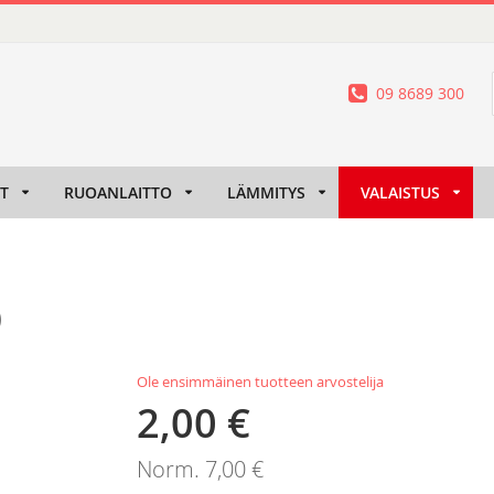
09 8689 300
IT
RUOANLAITTO
LÄMMITYS
VALAISTUS
)
Ole ensimmäinen tuotteen arvostelija
2,00 €
Tarjoushinta
Norm.
7,00 €