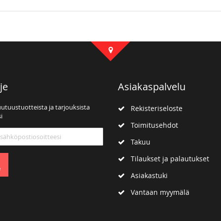
je
Asiakaspalvelu
uutuustuotteista ja tarjouksista
Rekisteriseloste
i
Toimitusehdot
mme:
Takuu
Tilaukset ja palautukset
e
Asiakastuki
Vantaan myymälä