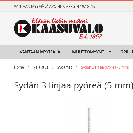
Skip
VANTAAN MYYMÄLÄ AVOINNA ARKISIN 10.15 -16
to
Content
VANTAAN MYYMÄLÄ
MUUTTOMYYNTI
GRILL
Home
Valaistus
Sydämet
Sydän 3 linjaa pyöreä (5 mm)
Sydän 3 linjaa pyöreä (5 mm
Skip
Skip
to
to
the
the
end
beginning
of
of
the
the