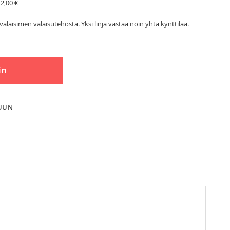
 2,00 €
valaisimen valaisutehosta. Yksi linja vastaa noin yhtä kynttilää.
in
LUUN
pituus on noin 25cm