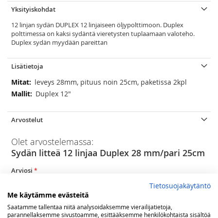
Yksityiskohdat
12 linjan sydän DUPLEX 12 linjaiseen öljypolttimoon. Duplex
polttimessa on kaksi sydäntä vieretysten tuplaamaan valoteho.
Duplex sydän myydään pareittan
Lisätietoja
Lisätietoja
leveys 28mm, pituus noin 25cm, paketissa 2kpl
Duplex 12"
Arvostelut
Olet arvostelemassa:
Sydän litteä 12 linjaa Duplex 28 mm/pari 25cm
Arviosi
Rating
Tietosuojakäytäntö
Me käytämme evästeitä
1
2
3
4
5
Saatamme tallentaa niitä analysoidaksemme vierailijatietoja,
star
stars
stars
stars
stars
Nimimerkki
parannellaksemme sivustoamme, esittääksemme henkilökohtaista sisältöä