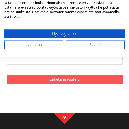
ja tarjotaksemme sinulle erinomaisen kokemuksen verkkosivustolla.
Estämällä evästeet, poistat käytöstä osan sivuston käyttöä helpottavista
ominaisuuksista. Lisätietoja käyttämistämme evästeistä saat avaamalla
asetukset.
Yhteenveto
Hyväksy kaikki
Arvostelu
Estä kaikki
Säädä
Lähetä arvostelu