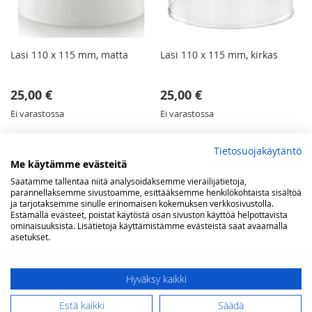
Lasi 110 x 115 mm, matta
Lasi 110 x 115 mm, kirkas
25,00 €
25,00 €
Ei varastossa
Ei varastossa
Tietosuojakäytäntö
Me käytämme evästeitä
Saatamme tallentaa niitä analysoidaksemme vierailijatietoja,
parannellaksemme sivustoamme, esittääksemme henkilökohtaista sisältöä
VERTAA TUOTTEITA
ja tarjotaksemme sinulle erinomaisen kokemuksen verkkosivustolla.
Estämällä evästeet, poistat käytöstä osan sivuston käyttöä helpottavista
ominaisuuksista. Lisätietoja käyttämistämme evästeistä saat avaamalla
Sinulla ei vertailtavia tuotteita.
asetukset.
Hyväksy kaikki
OMA TOIVELISTA
Estä kaikki
Säädä