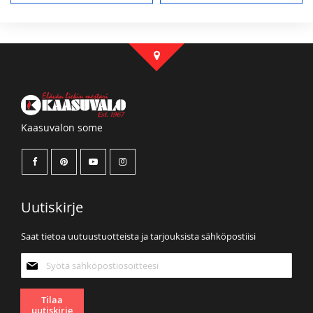
Sinulla ei ole tuotteita toivelistallasi.
Kaasuvalon some
Uutiskirje
Saat tietoa uutuustuotteista ja tarjouksista sähköpostiisi
Tilaa
uutiskirjeemme:
Tilaa
uutiskirje