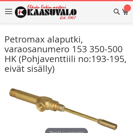
Skip
Haku
Os
to
Content
Petromax alaputki,
varaosanumero 153 350-500
HK (Pohjaventtiili no:193-195,
eivät sisälly)
Skip
Skip
to
to
the
the
end
beginning
of
of
the
the
images
images
gallery
gallery
Täppää suuremmaksi