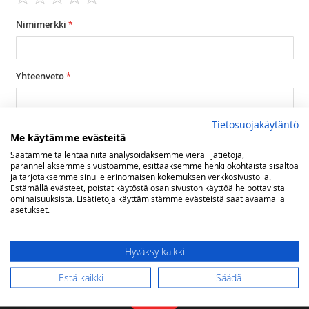
1
2
3
4
5
star
stars
stars
stars
stars
Nimimerkki
Yhteenveto
Tietosuojakäytäntö
Arvostelu
Me käytämme evästeitä
Saatamme tallentaa niitä analysoidaksemme vierailijatietoja,
parannellaksemme sivustoamme, esittääksemme henkilökohtaista sisältöä
ja tarjotaksemme sinulle erinomaisen kokemuksen verkkosivustolla.
Estämällä evästeet, poistat käytöstä osan sivuston käyttöä helpottavista
ominaisuuksista. Lisätietoja käyttämistämme evästeistä saat avaamalla
asetukset.
Lähetä arvostelu
Hyväksy kaikki
Estä kaikki
Säädä