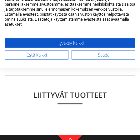
parannellaksemme sivustoamme, esittääksemme henkilökohtaista sisältöä
ja tarjotaksemme sinulle erinomaisen kokemuksen verkkosivustolla.
Estämällä evästeet, poistat käytöstä osan sivuston käyttöä helpottavista
ominaisuuksista. Lisätietoja käyttämistämme evästeistä saat avaamalla
Arvostelu
asetukset.
Hyväksy kaikki
Estä kaikki
Säädä
Lähetä arvostelu
LIITTYVÄT TUOTTEET