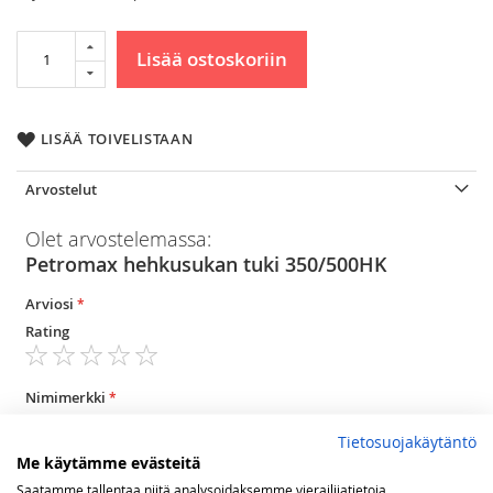
Lisää ostoskoriin
LISÄÄ TOIVELISTAAN
Arvostelut
Olet arvostelemassa:
Petromax hehkusukan tuki 350/500HK
Arviosi
Rating
1
2
3
4
5
star
stars
stars
stars
stars
Nimimerkki
Tietosuojakäytäntö
Me käytämme evästeitä
Yhteenveto
Saatamme tallentaa niitä analysoidaksemme vierailijatietoja,