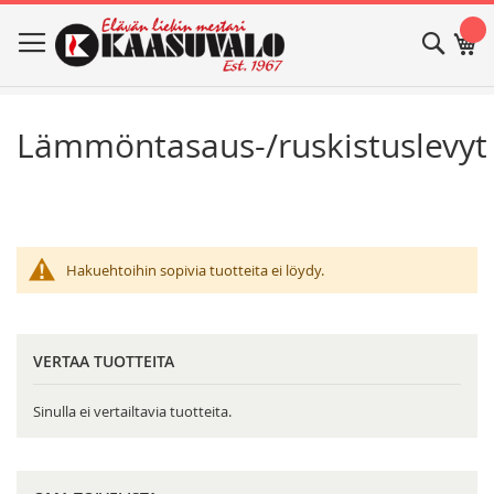
Skip
Haku
Os
to
Content
Lämmöntasaus-/ruskistuslevyt
Hakuehtoihin sopivia tuotteita ei löydy.
VERTAA TUOTTEITA
Sinulla ei vertailtavia tuotteita.