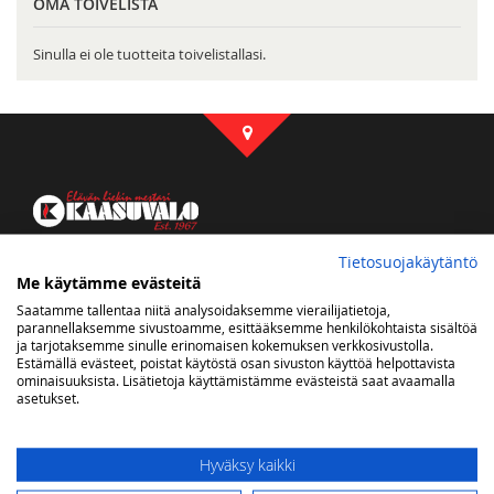
OMA TOIVELISTA
Sinulla ei ole tuotteita toivelistallasi.
Kaasuvalon some
Tietosuojakäytäntö
Me käytämme evästeitä
Saatamme tallentaa niitä analysoidaksemme vierailijatietoja,
parannellaksemme sivustoamme, esittääksemme henkilökohtaista sisältöä
ja tarjotaksemme sinulle erinomaisen kokemuksen verkkosivustolla.
Estämällä evästeet, poistat käytöstä osan sivuston käyttöä helpottavista
Uutiskirje
ominaisuuksista. Lisätietoja käyttämistämme evästeistä saat avaamalla
asetukset.
Saat tietoa uutuustuotteista ja tarjouksista sähköpostiisi
Tilaa
Hyväksy kaikki
uutiskirjeemme: