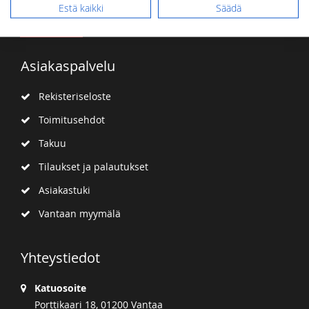
Estä kaikki
Säädä
Tilaa
uutiskirje
Asiakaspalvelu
Rekisteriseloste
Toimitusehdot
Takuu
Tilaukset ja palautukset
Asiakastuki
Vantaan myymälä
Yhteystiedot
Katuosoite
Porttikaari 18, 01200 Vantaa