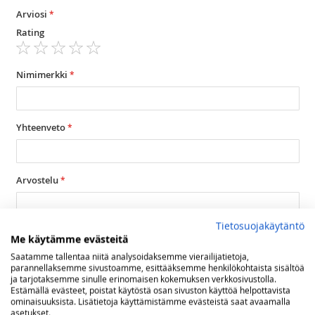
Arviosi
Rating
1
2
3
4
5
star
stars
stars
stars
stars
Nimimerkki
Yhteenveto
Arvostelu
Tietosuojakäytäntö
Me käytämme evästeitä
Saatamme tallentaa niitä analysoidaksemme vierailijatietoja,
parannellaksemme sivustoamme, esittääksemme henkilökohtaista sisältöä
Lähetä arvostelu
ja tarjotaksemme sinulle erinomaisen kokemuksen verkkosivustolla.
Estämällä evästeet, poistat käytöstä osan sivuston käyttöä helpottavista
ominaisuuksista. Lisätietoja käyttämistämme evästeistä saat avaamalla
asetukset.