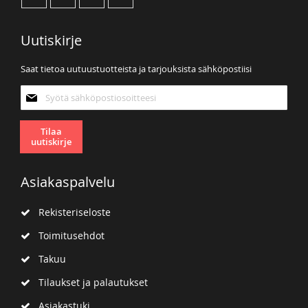
Uutiskirje
Saat tietoa uutuustuotteista ja tarjouksista sähköpostiisi
Tilaa
uutiskirjeemme:
Tilaa
uutiskirje
Asiakaspalvelu
Rekisteriseloste
Toimitusehdot
Takuu
Tilaukset ja palautukset
Asiakastuki