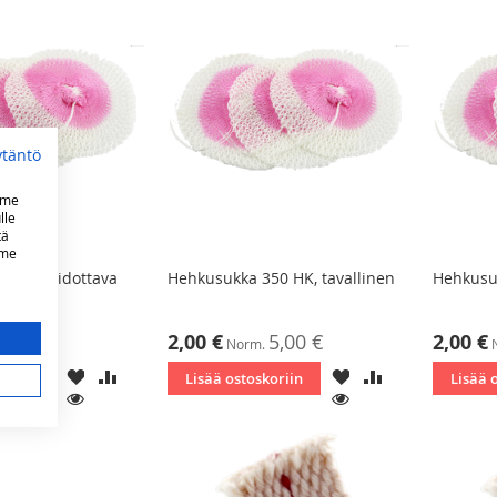
ytäntö
mme
lle
tä
mme
ILLEY, sidottava
Hehkusukka 350 HK, tavallinen
Hehkusuk
Tarjoushinta
Tarjoushin
5,00 €
2,00 €
5,00 €
2,00 €
Norm.
LISÄÄ
LISÄÄ
LISÄÄ
LISÄÄ
koriin
Lisää ostoskoriin
Lisää 
TOIVELISTAAN
VERTAILUUN
TOIVELISTAAN
VERTAILUUN
KATSO
KATSO