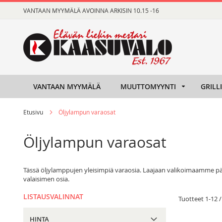
Skip
VANTAAN MYYMÄLÄ AVOINNA ARKISIN 10.15 -16
to
Content
VANTAAN MYYMÄLÄ
MUUTTOMYYNTI
GRILL
Etusivu
Öljylampun varaosat
Öljylampun varaosat
Tässä öljylamppujen yleisimpiä varaosia. Laajaan valikoimaamme pääs
valaisimen osia.
LISTAUSVALINNAT
Tuotteet
1
-
12
HINTA