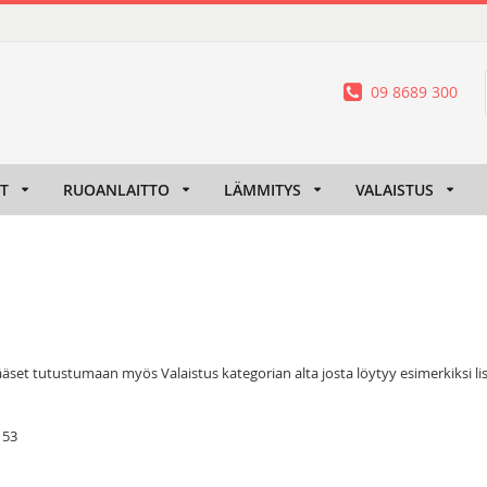
09 8689 300
IT
RUOANLAITTO
LÄMMITYS
VALAISTUS
et tutustumaan myös Valaistus kategorian alta josta löytyy esimerkiksi lisä
/
53