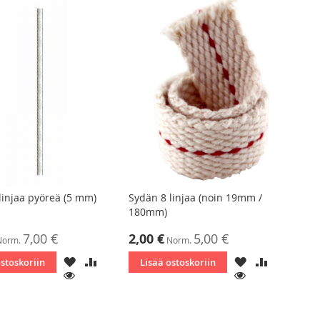
linjaa pyöreä (5 mm)
Sydän 8 linjaa (noin 19mm /
180mm)
ta
Tarjoushinta
7,00 €
2,00 €
5,00 €
Norm.
Norm.
LISÄÄ
LISÄÄ
LISÄÄ
LISÄÄ
ostoskoriin
Lisää ostoskoriin
TOIVELISTAAN
VERTAILUUN
TOIVELISTAAN
VERTAILU
KATSO
KATSO