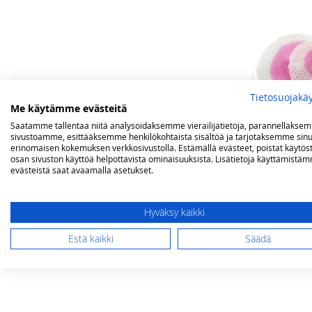
Tietosuojakä
Me käytämme evästeitä
Saatamme tallentaa niitä analysoidaksemme vierailijatietoja, parannellakse
sivustoamme, esittääksemme henkilökohtaista sisältöä ja tarjotaksemme sinu
erinomaisen kokemuksen verkkosivustolla. Estämällä evästeet, poistat käytös
osan sivuston käyttöä helpottavista ominaisuuksista. Lisätietoja käyttämistä
evästeistä saat avaamalla asetukset.
Hehkusukka T
Hyväksy kaikki
Tarjoushinta
2,00 €
Norm.
Lisää ostos
Estä kaikki
Säädä