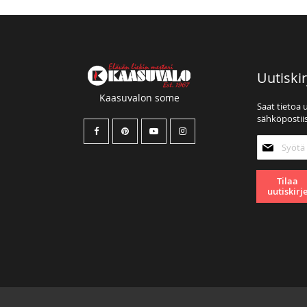
Uutiskir
Kaasuvalon some
Saat tietoa 
sähköpostiis
Tilaa
uutiskirjee
Tilaa
uutiskirj