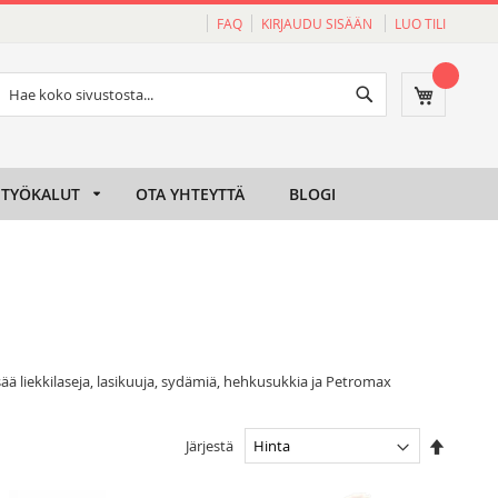
FAQ
KIRJAUDU SISÄÄN
LUO TILI
Haku
Ostoskori
Haku
TYÖKALUT
OTA YHTEYTTÄ
BLOGI
ä liekkilaseja, lasikuuja, sydämiä, hehkusukkia ja Petromax
Aseta
Järjestä
laskeva
järjesty