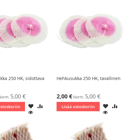
ka 250 HK, sidottava
Hehkusukka 250 HK, tavallinen
ta
Tarjoushinta
5,00 €
2,00 €
5,00 €
Norm.
Norm.
LISÄÄ
LISÄÄ
LISÄÄ
LISÄÄ
ostoskoriin
Lisää ostoskoriin
TOIVELISTAAN
VERTAILUUN
TOIVELISTAAN
VERTAILU
KATSO
KATSO