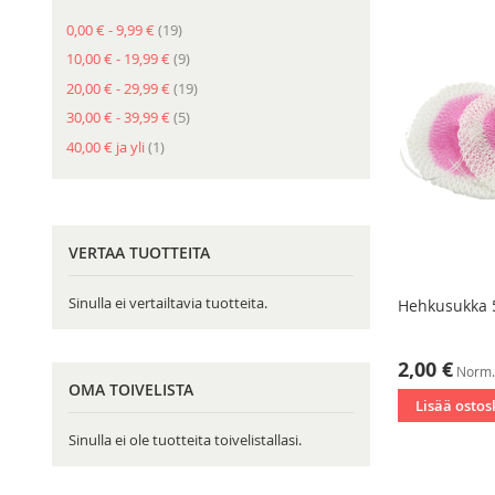
tuote
0,00 €
-
9,99 €
19
tuote
10,00 €
-
19,99 €
9
tuote
20,00 €
-
29,99 €
19
tuote
30,00 €
-
39,99 €
5
tuote
40,00 €
ja yli
1
VERTAA TUOTTEITA
Sinulla ei vertailtavia tuotteita.
Hehkusukka 5
Tarjoushinta
2,00 €
Norm.
OMA TOIVELISTA
Lisää ostos
Sinulla ei ole tuotteita toivelistallasi.