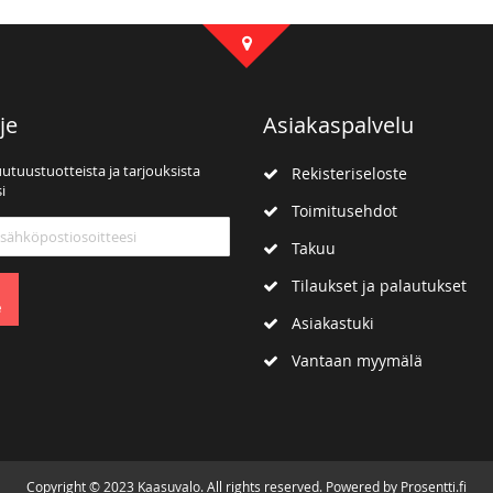
je
Asiakaspalvelu
uutuustuotteista ja tarjouksista
Rekisteriseloste
i
Toimitusehdot
mme:
Takuu
Tilaukset ja palautukset
e
Asiakastuki
Vantaan myymälä
Copyright © 2023 Kaasuvalo. All rights reserved. Powered by Prosentti.fi