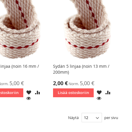
linjaa (noin 16 mm /
Sydän 5 linjaa (noin 13 mm /
200mm)
ta
Tarjoushinta
5,00 €
2,00 €
5,00 €
Norm.
Norm.
LISÄÄ
LISÄÄ
LISÄÄ
LISÄÄ
ostoskoriin
Lisää ostoskoriin
TOIVELISTAAN
VERTAILUUN
TOIVELISTAAN
VERTAILU
KATSO
KATSO
Näytä
per sivu