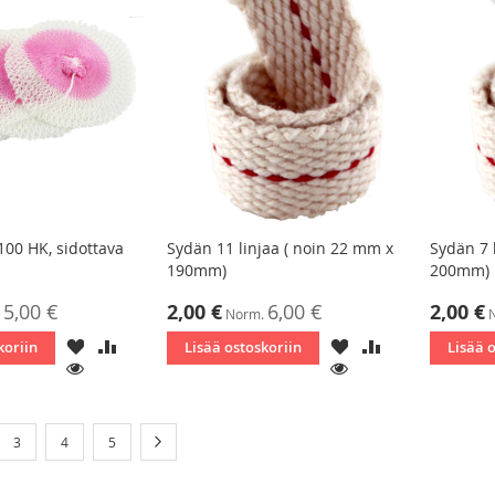
00 HK, sidottava
Sydän 11 linjaa ( noin 22 mm x
Sydän 7 
190mm)
200mm)
Tarjoushinta
Tarjoushin
5,00 €
2,00 €
6,00 €
2,00 €
Norm.
LISÄÄ
LISÄÄ
LISÄÄ
LISÄÄ
koriin
Lisää ostoskoriin
Lisää 
TOIVELISTAAN
VERTAILUUN
TOIVELISTAAN
VERTAILUUN
KATSO
KATSO
tly reading page
Sivu
Sivu
Sivu
Sivu
Seuraava
3
4
5