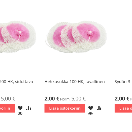
00 HK, sidottava
Hehkusukka 100 HK, tavallinen
Sydän 3 
Tarjoushinta
Tarjoushin
5,00 €
2,00 €
5,00 €
2,00 €
Norm.
LISÄÄ
LISÄÄ
LISÄÄ
LISÄÄ
koriin
Lisää ostoskoriin
Lisää 
TOIVELISTAAN
VERTAILUUN
TOIVELISTAAN
VERTAILUUN
KATSO
KATSO