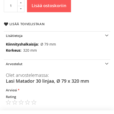
Lisää ostoskoriin
LISÄÄ TOIVELISTAAN
Lisätietoja
Lisätietoja
Ø 79 mm
320 mm
Arvostelut
Olet arvostelemassa:
Lasi Matador 30 linjaa, Ø 79 x 320 mm
Arviosi
Rating
1
2
3
4
5
star
stars
stars
stars
stars
Nimimerkki