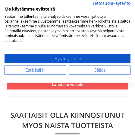
Tietosuojakäytäntö
Me käytämme evästeitä
Saatamme tallentaa niitä analysoidaksemme vierailijatietoja,
Yhteenveto
parannellaksemme sivustoamme, esittääksemme henkilökohtaista sisältöä
ja tarjotaksemme sinulle erinomaisen kokemuksen verkkosivustolla.
Estämällä evästeet, poistat käytöstä osan sivuston käyttöä helpottavista
ominaisuuksista. Lisätietoja käyttämistämme evästeistä saat avaamalla
asetukset.
Arvostelu
Hyväksy kaikki
Estä kaikki
Säädä
Lähetä arvostelu
SAATTAISIT OLLA KIINNOSTUNUT
MYÖS NÄISTÄ TUOTTEISTA