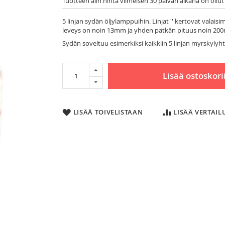
Tuotteen alin hinta viimeisen 30 päivän aikana on ollut
5 linjan sydän öljylamppuihin. Linjat '' kertovat valais
leveys on noin 13mm ja yhden pätkän pituus noin 2
Sydän soveltuu esimerkiksi kaikkiin 5 linjan myrskylyhtyi
Lisää ostoskori
LISÄÄ TOIVELISTAAN
LISÄÄ VERTAI