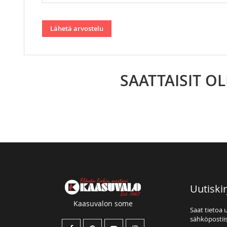
Lähetä arvostelu
SAATTAISIT O
Uutiskir
Kaasuvalon some
Saat tietoa 
sähköpostiis