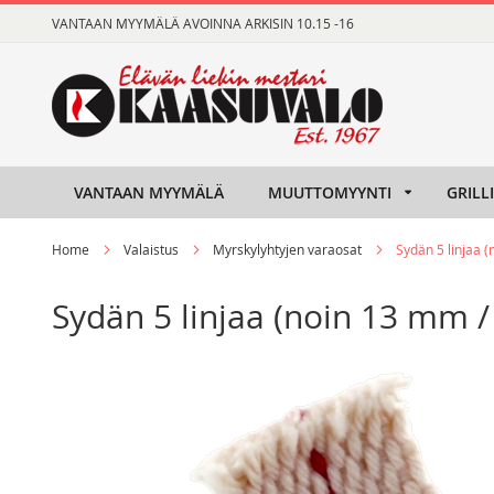
Skip
VANTAAN MYYMÄLÄ AVOINNA ARKISIN 10.15 -16
to
Content
VANTAAN MYYMÄLÄ
MUUTTOMYYNTI
GRILL
Home
Valaistus
Myrskylyhtyjen varaosat
Sydän 5 linjaa 
Sydän 5 linjaa (noin 13 mm
Skip
Skip
to
to
the
the
end
beginning
of
of
the
the