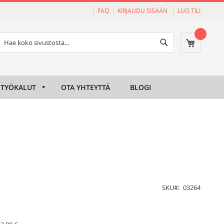
FAQ
KIRJAUDU SISÄÄN
LUO TILI
Haku
Ostoskori
Haku
TYÖKALUT
OTA YHTEYTTÄ
BLOGI
SKU
03264