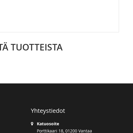
TÄ TUOTTEISTA
Yhteystiedot
Katuosoite
Porttikaari 18, 01200 Vantaa