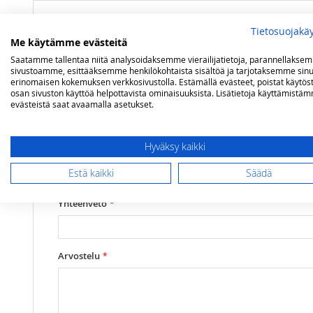
Lisätietoja
Tietosuojakä
Mitat
13 mm
Olet arvostelemassa:
Me käytämme evästeitä
Sydän 5 linjaa (noin 13 mm / 200mm)
Saatamme tallentaa niitä analysoidaksemme vierailijatietoja, parannellakse
sivustoamme, esittääksemme henkilökohtaista sisältöä ja tarjotaksemme sinu
erinomaisen kokemuksen verkkosivustolla. Estämällä evästeet, poistat käytös
Arviosi
osan sivuston käyttöä helpottavista ominaisuuksista. Lisätietoja käyttämistä
evästeistä saat avaamalla asetukset.
Rating
1
2
3
4
5
Hyväksy kaikki
star
stars
stars
stars
stars
Nimimerkki
Estä kaikki
Säädä
Yhteenveto
Arvostelu