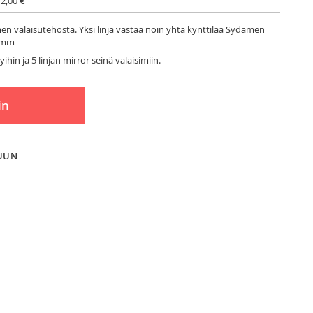
 2,00 €
imen valaisutehosta. Yksi linja vastaa noin yhtä kynttilää Sydämen
00mm
hin ja 5 linjan mirror seinä valaisimiin.
in
LUUN