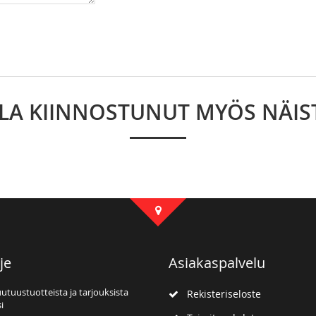
LLA KIINNOSTUNUT MYÖS NÄIS
je
Asiakaspalvelu
uutuustuotteista ja tarjouksista
Rekisteriseloste
i