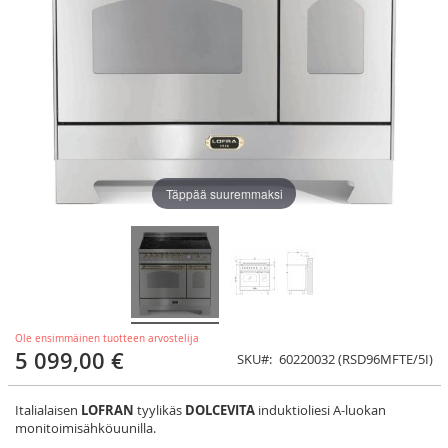
Täppää suuremmaksi
Ole ensimmäinen tuotteen arvostelija
5 099,00 €
SKU
60220032 (RSD96MFTE/5I)
Italialaisen
LOFRAN
tyylikäs
DOLCEVITA
induktioliesi A-luokan
monitoimisähköuunilla.