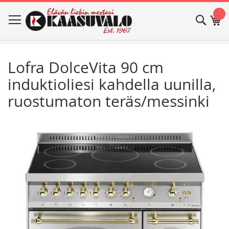
Skip
Haku
Os
to
Content
Lofra DolceVita 90 cm
induktioliesi kahdella uunilla,
ruostumaton teräs/messinki
Skip
Skip
to
to
the
the
end
beginning
of
of
the
the
images
images
gallery
gallery