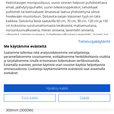
Keittotasojen monipuolisuus, uunin sininen helposti puhdistettava
emali, jäähdytyspuhallin, uunin teleskooppikiskot, tehokkaat
polttimet tai keittoalueet ilmaisevat laatua yhdistettynä silmiä
hivelevään muotoiluun. Dolcevita-sarjan klassinen tyyli on tätä
kaikkea. Dolcevita liesiä saatavilla 60 cm, 70 cm, 90 cm, 120 cm ja 150
cm kokoisina ruostumattomasta teräksestä, mattamustana,
norsunluunvalkoisena, meren sinisenä, laventelin sinisenä,
vihreänä, viininpunaisena, ja helmenvalkoisena messinki-, kromi- tai
pronssiviimeistelyllä, 1, 2 tai 3 uunia Lofran Dolcevita sarja kattaa
Tietosuojakäytäntö
satoja tuotteita tyyliteltyyn keittiöön. Pelkästään liesiä on nykyisin
Me käytämme evästeitä
jo yli 200 mallia. Lisäksi sarjasta löytyy sävy sävyyn esimerkiksi
Saatamme tallentaa niitä analysoidaksemme vierailijatietoja,
liesituulettimet, builtin ja range top keittimet, jääkaapit, pakastimet,
parannellaksemme sivustoamme, esittääksemme henkilökohtaista sisältöä
mikroaaltouunit, combi uunit, viinikaapit, lämpölaatikot,
ja tarjotaksemme sinulle erinomaisen kokemuksen verkkosivustolla.
tiskikoneet, kahvinkeittimet, ruuan viilentimet, taustalevyt sekä
Estämällä evästeet, poistat käytöstä osan sivuston käyttöä helpottavista
keittiön pienkoneet runsaine mahdollisuuksineen.
ominaisuuksista. Lisätietoja käyttämistämme evästeistä saat avaamalla
asetukset.
Se ei ole vain liesi. Dolcevita on elämäntapa.
Lisätietoja
Hyväksy kaikki
Lisätietoja
(lxsxk) 90 x 60 x 85(-90) cm
Estä kaikki
Säädä
5 induktio keittoaluetta - 2 x ø 170mm
(1400 W) , 1 x ø 190mm (2000 W), 1 x ø 210mm (3000W), 1 x ø
300mm (3000W)