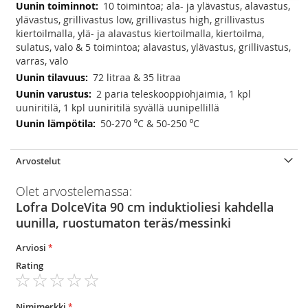
10 toimintoa; ala- ja ylävastus, alavastus,
ylävastus, grillivastus low, grillivastus high, grillivastus
kiertoilmalla, ylä- ja alavastus kiertoilmalla, kiertoilma,
sulatus, valo & 5 toimintoa; alavastus, ylävastus, grillivastus,
varras, valo
72 litraa & 35 litraa
2 paria teleskooppiohjaimia, 1 kpl
uuniritilä, 1 kpl uuniritilä syvällä uunipellillä
50-270 ⁰C & 50-250 ⁰C
Arvostelut
Olet arvostelemassa:
Lofra DolceVita 90 cm induktioliesi kahdella
uunilla, ruostumaton teräs/messinki
Arviosi
Rating
1
2
3
4
5
star
stars
stars
stars
stars
Nimimerkki