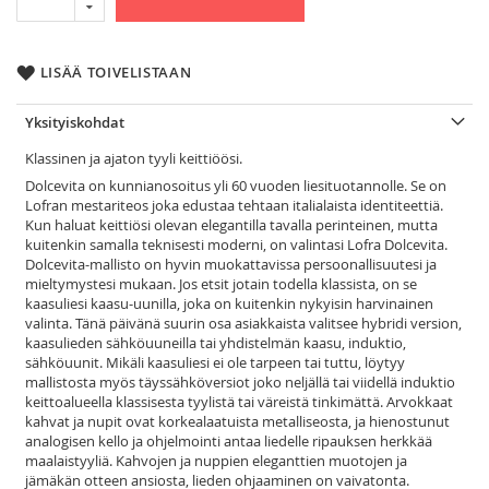
LISÄÄ TOIVELISTAAN
Yksityiskohdat
Klassinen ja ajaton tyyli keittiöösi.
Dolcevita on kunnianosoitus yli 60 vuoden liesituotannolle. Se on
Lofran mestariteos joka edustaa tehtaan italialaista identiteettiä.
Kun haluat keittiösi olevan elegantilla tavalla perinteinen, mutta
kuitenkin samalla teknisesti moderni, on valintasi Lofra Dolcevita.
Dolcevita-mallisto on hyvin muokattavissa persoonallisuutesi ja
mieltymystesi mukaan. Jos etsit jotain todella klassista, on se
kaasuliesi kaasu-uunilla, joka on kuitenkin nykyisin harvinainen
valinta. Tänä päivänä suurin osa asiakkaista valitsee hybridi version,
kaasulieden sähköuuneilla tai yhdistelmän kaasu, induktio,
sähköuunit. Mikäli kaasuliesi ei ole tarpeen tai tuttu, löytyy
mallistosta myös täyssähköversiot joko neljällä tai viidellä induktio
keittoalueella klassisesta tyylistä tai väreistä tinkimättä. Arvokkaat
kahvat ja nupit ovat korkealaatuista metalliseosta, ja hienostunut
analogisen kello ja ohjelmointi antaa liedelle ripauksen herkkää
maalaistyyliä. Kahvojen ja nuppien eleganttien muotojen ja
jämäkän otteen ansiosta, lieden ohjaaminen on vaivatonta.