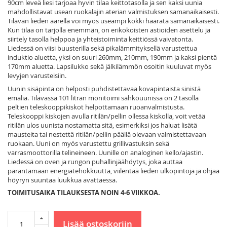
90cm leveä liesi tarjoaa hyvin tilaa keittotasolla ja sen kaksi uunia
mahdollistavat usean ruokalajin aterian valmistuksen samanaikaisesti.
Tilavan lieden äärellä voi myös useampi kokki häärätä samanaikaisesti.
Kun tilaa on tarjolla enemmän, on erikokoisten astioiden asettelu ja
siirtely tasolla helppoa ja yhteistoiminta keittiössä vaivatonta.
Liedessä on viisi buusterilla sekä pikalämmityksellä varustettua
induktio aluetta, yksi on suuri 260mm, 210mm, 190mm ja kaksi pientä
170mm aluetta. Lapsilukko sekä jälkilämmön osoitin kuuluvat myös
levyjen varusteisiin.
Uunin sisäpinta on helposti puhdistettavaa kovapintaista sinistä
emalia. Tilavassa 101 litran monitoimi sähköuunissa on 2 tasolla
peltien teleskooppikiskot helpottamaan ruoanvalmistusta.
Teleskooppi kiskojen avulla ritilän/pellin ollessa kiskolla, voit vetää
ritilän ulos uunista nostamatta sitä, esimerkiksi jos haluat lisätä
mausteita tai nestettä ritilän/pellin päällä olevaan valmistettavaan
ruokaan. Uuni on myös varustettu grillivastuksin sekä
varrasmoottorilla telineineen. Uunille on analoginen kello/ajastin.
Liedessä on oven ja rungon puhallinjäähdytys, joka auttaa
parantamaan energiatehokkuutta, viilentää lieden ulkopintoja ja ohjaa
höyryn suuntaa luukkua avattaessa.
TOIMITUSAIKA TILAUKSESTA NOIN 4-6 VIIKKOA.
Lisää ostoskoriin