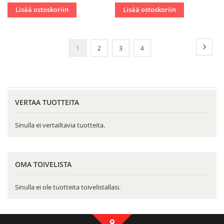
Lisää ostoskoriin
Lisää ostoskoriin
Sivu
Sivu
Seura
You're
Sivu
Sivu
Sivu
1
2
3
4
currently
reading
page
VERTAA TUOTTEITA
Sinulla ei vertailtavia tuotteita.
OMA TOIVELISTA
Sinulla ei ole tuotteita toivelistallasi.