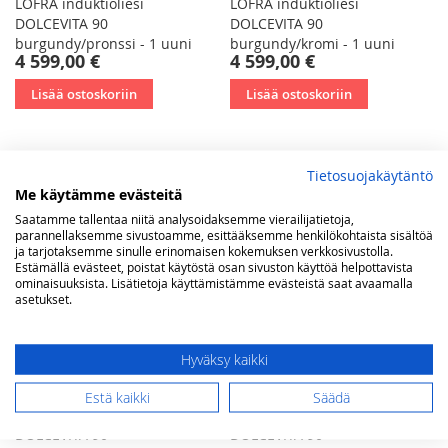
LOFRA induktioliesi
LOFRA induktioliesi
DOLCEVITA 90
DOLCEVITA 90
burgundy/pronssi - 1 uuni
burgundy/kromi - 1 uuni
4 599,00 €
4 599,00 €
Lisää ostoskoriin
Lisää ostoskoriin
Tietosuojakäytäntö
Me käytämme evästeitä
Saatamme tallentaa niitä analysoidaksemme vierailijatietoja,
parannellaksemme sivustoamme, esittääksemme henkilökohtaista sisältöä
ja tarjotaksemme sinulle erinomaisen kokemuksen verkkosivustolla.
Estämällä evästeet, poistat käytöstä osan sivuston käyttöä helpottavista
ominaisuuksista. Lisätietoja käyttämistämme evästeistä saat avaamalla
asetukset.
Hyväksy kaikki
Estä kaikki
Säädä
LOFRA induktioliesi
LOFRA induktioliesi
DOLCEVITA 90
DOLCEVITA 90