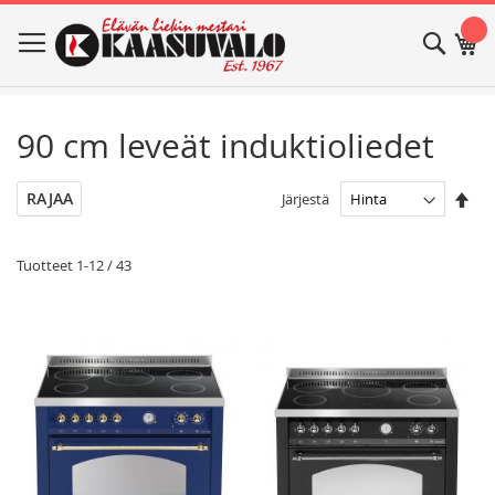
Skip
Haku
Os
to
Content
90 cm leveät induktioliedet
Ase
RAJAA
Järjestä
las
jär
Tuotteet
1
-
12
/
43