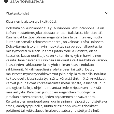
LISÄÄ TOIVELISTAAN
Yksityiskohdat
Klassinen ja ajaton tyyli keittiöösi.
Dolcevita on kunnianosoitus yli 60 vuoden liesituotannolle. Se on
Lofran mestariteos joka edustaa tehtaan italialaista identiteettiä.
Kun haluat keittiösi olevan elegantilla tavalla perinteinen, mutta
kuitenkin samalla teknisesti moderni, on valintasi Lofra Dolcevita.
Dolcevita-mallisto on hyvin muokattavissa persoonallisuutesi ja
mieltymystesi mukaan. Jos etsit jotain todella klassista, on se
kaasuliesi kaasu-uunilla, joka on kuitenkin nykyisin harvinainen
valinta. Tänä päivänä suurin osa asiakkaista valitsee hybridi version,
kaasulieden sähköuuneilla tai yhdistelmän kaasu, induktio,
sähköuunit. Mikäli kaasuliesi ei ole tarpeen tai tuttu, löytyy
mallistosta myös täyssähköversiot joko neljällä tai viidellä induktio
keittoalueella klassisesta tyylistä tai väreistä tinkimättä. Arvokkaat
kahvat ja nupit ovat korkealaatuista metalliseosta, ja hienostunut
analogisen kello ja ohjelmointi antaa liedelle ripauksen herkkää
maalaistyyliä. Kahvojen ja nuppien eleganttien muotojen ja
jämäkän otteen ansiosta, lieden ohjaaminen on vaivatonta.
Keittotasojen monipuolisuus, uunin sininen helposti puhdistettava
emali, jäähdytyspuhallin, uunin teleskooppikiskot, tehokkaat
polttimet tai keittoalueet ilmaisevat laatua yhdistettynä silmiä