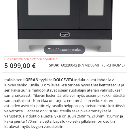
Täppää suuremmaksi
Ole ensimmäinen tuotteen arvostelija
5 099,00 €
SKU
60220042 (RNMD96MFT/5I-CHROME)
Italialaisen
LOFRAN
tyylikäs
DOLCEVITA
induktio liesi kahdella A-
luokan sähköuunilla. 90cm leveä liesi tarjoaa hyvin tilaa keittotasolla ja
sen kaksi uunia mahdollistavat usean ruokalajin aterian valmistuksen
samanaikaisesti. Tilavan lieden äärellä voi myös useampi kokki häärätä
samanaikaisesti. Kun tilaa on tarjolla enemmän, on erikokoisten
astioiden asettelu ja siirtely tasolla helppoa ja yhteistoiminta keittiössä
vaivatonta. Liedessä on viisi buusterilla sekä pikalämmityksellä
varustettua induktio aluetta, yksi on suuri 260mm, 210mm, 190mm ja
kaksi pientä 170mm aluetta. Lapsilukko sekä jälkilämmön osoitin
kuuluvat myös levyjen varusteisiin.