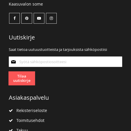
Kaasuvalon some
Uutiskirje
Saat tietoa uutuustuotteista ja tarjouksista sähköpostiisi
Tilaa
uutiskirjeemme:
Tilaa
uutiskirje
Asiakaspalvelu
Rekisteriseloste
Toimitusehdot
Takuu