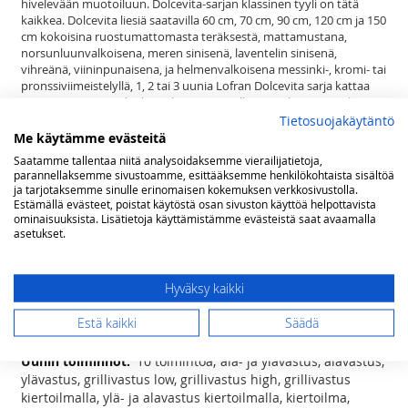
hivelevään muotoiluun. Dolcevita-sarjan klassinen tyyli on tätä
kaikkea. Dolcevita liesiä saatavilla 60 cm, 70 cm, 90 cm, 120 cm ja 150
cm kokoisina ruostumattomasta teräksestä, mattamustana,
norsunluunvalkoisena, meren sinisenä, laventelin sinisenä,
vihreänä, viininpunaisena, ja helmenvalkoisena messinki-, kromi- tai
pronssiviimeistelyllä, 1, 2 tai 3 uunia Lofran Dolcevita sarja kattaa
satoja tuotteita tyyliteltyyn keittiöön. Pelkästään liesiä on nykyisin
jo yli 200 mallia. Lisäksi sarjasta löytyy sävy sävyyn esimerkiksi
Tietosuojakäytäntö
liesituulettimet, builtin ja range top keittimet, jääkaapit, pakastimet,
Me käytämme evästeitä
mikroaaltouunit, combi uunit, viinikaapit, lämpölaatikot,
Saatamme tallentaa niitä analysoidaksemme vierailijatietoja,
tiskikoneet, kahvinkeittimet, ruuan viilentimet, taustalevyt sekä
parannellaksemme sivustoamme, esittääksemme henkilökohtaista sisältöä
keittiön pienkoneet runsaine mahdollisuuksineen.
ja tarjotaksemme sinulle erinomaisen kokemuksen verkkosivustolla.
Estämällä evästeet, poistat käytöstä osan sivuston käyttöä helpottavista
Se ei ole vain liesi. Dolcevita on elämäntapa.
ominaisuuksista. Lisätietoja käyttämistämme evästeistä saat avaamalla
asetukset.
Lisätietoja
Lisätietoja
(lxsxk) 90x60x85(-90,5) cm
Hyväksy kaikki
5 induktio keittoaluetta - 2 x ø 170mm
(1400 W) , 1 x ø 190mm (2000 W), 1 x ø 210mm (3000W), 1 x ø
Estä kaikki
Säädä
300mm (3000W)
10 toimintoa; ala- ja ylävastus, alavastus,
ylävastus, grillivastus low, grillivastus high, grillivastus
kiertoilmalla, ylä- ja alavastus kiertoilmalla, kiertoilma,