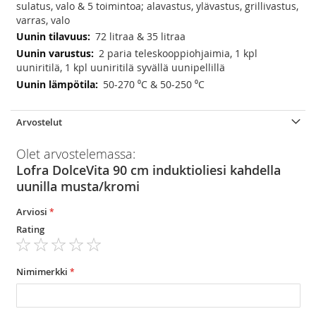
sulatus, valo & 5 toimintoa; alavastus, ylävastus, grillivastus,
varras, valo
72 litraa & 35 litraa
2 paria teleskooppiohjaimia, 1 kpl
uuniritilä, 1 kpl uuniritilä syvällä uunipellillä
50-270 ⁰C & 50-250 ⁰C
Arvostelut
Olet arvostelemassa:
Lofra DolceVita 90 cm induktioliesi kahdella
uunilla musta/kromi
Arviosi
Rating
1
2
3
4
5
star
stars
stars
stars
stars
Nimimerkki