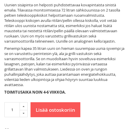
Uunien sisäpinta on helposti puhdistettavaa kovapintaista sinistä
emalia. Tilavassa monitoimisessa 72 litran sähköuunissa on 2 tasolla
peltien teleskooppikiskot helpottamaan ruoanvalmistusta.
Teleskooppi kiskojen avulla ritilän/pellin ollessa kiskolla, voit vetää
ritilän ulos uunista nostamatta sitä, esimerkiksi jos haluat lisätä
mausteita tai nestettä ritilän/pellin päällä olevaan valmistettavaan
ruokaan. Uuni on myös varustettu grillivastuksin sekä
varrasmoottorilla telineineen. Uunille on analoginen kello/ajastin.
Pienempi kapea 35 litran uuni on hieman suurempaa uunia syvempi ja
se on varustettu perinteisin ylä, ala ja grilli vastuksin sekä
varrasmoottorilla. Se on muodoltaan hyvin soveltuva esimerkiksi
lasagnen, patojen, kalan tai esimerkiksi pyörivässä vartaassa
grillattavan lihan valmistukseen. Liedessä on oven ja rungon
puhallinjäähdytys, joka auttaa parantamaan energiatehokkuutta,
viilentää lieden ulkopintoja ja ohjaa höyryn suuntaa luukkua
avattaessa.
TOIMITUSAIKA NOIN 4-6 VIIKKOA.
Lisää ostoskoriin