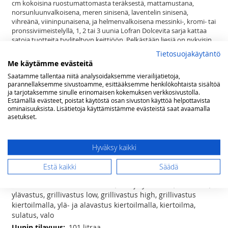
cm kokoisina ruostumattomasta teräksestä, mattamustana,
norsunluunvalkoisena, meren sinisenä, laventelin sinisenä,
vihreänä, viininpunaisena, ja helmenvalkoisena messinki-, kromi- tai
pronssiviimeistelyllä, 1, 2 tai 3 uunia Lofran Dolcevita sarja kattaa
satoja tuotteita tyyliteltyyn keittiöön. Pelkästään liesiä on nykyisin
jo yli 200 mallia. Lisäksi sarjasta löytyy sävy sävyyn esimerkiksi
Tietosuojakäytäntö
liesituulettimet, builtin ja range top keittimet, jääkaapit, pakastimet,
Me käytämme evästeitä
mikroaaltouunit, combi uunit, viinikaapit, lämpölaatikot,
Saatamme tallentaa niitä analysoidaksemme vierailijatietoja,
tiskikoneet, kahvinkeittimet, ruuan viilentimet, taustalevyt sekä
parannellaksemme sivustoamme, esittääksemme henkilökohtaista sisältöä
keittiön pienkoneet runsaine mahdollisuuksineen.
ja tarjotaksemme sinulle erinomaisen kokemuksen verkkosivustolla.
Se ei ole vain liesi. Dolcevita on elämäntapa.
Estämällä evästeet, poistat käytöstä osan sivuston käyttöä helpottavista
ominaisuuksista. Lisätietoja käyttämistämme evästeistä saat avaamalla
asetukset.
Lisätietoja
Lisätietoja
(lxsxk) 90 x 60 x 85(-90) cm
Hyväksy kaikki
5 induktio keittoaluetta - 2 x ø 170mm
(1400 W) , 1 x ø 190mm (2000 W), 1 x ø 210mm (3000W), 1 x ø
Estä kaikki
Säädä
300mm (3000W)
9 toimintoa; ala- ja ylävastus, alavastus,
ylävastus, grillivastus low, grillivastus high, grillivastus
kiertoilmalla, ylä- ja alavastus kiertoilmalla, kiertoilma,
sulatus, valo
101 litraa