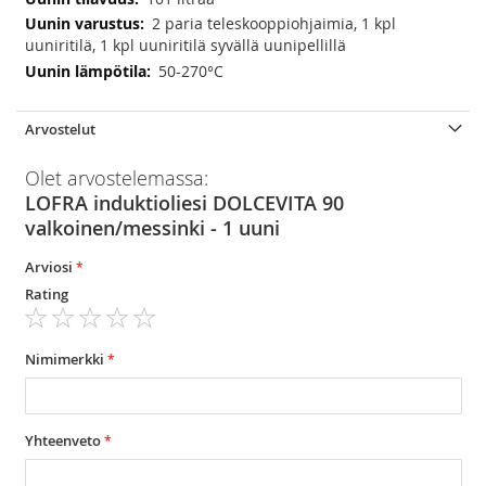
2 paria teleskooppiohjaimia, 1 kpl
uuniritilä, 1 kpl uuniritilä syvällä uunipellillä
50-270°C
Arvostelut
Olet arvostelemassa:
LOFRA induktioliesi DOLCEVITA 90
valkoinen/messinki - 1 uuni
Arviosi
Rating
1
2
3
4
5
star
stars
stars
stars
stars
Nimimerkki
Yhteenveto