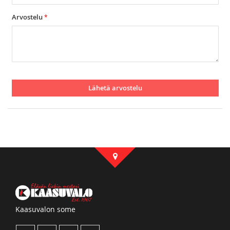
Arvostelu
Lähetä arvostelu
Kaasuvalon some