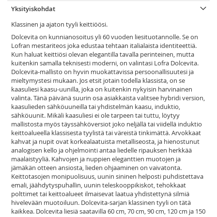
Yksityiskohdat
Klassinen ja ajaton tyyli keittiöösi.
Dolcevita on kunnianosoitus yli 60 vuoden liesituotannolle. Se on
Lofran mestariteos joka edustaa tehtaan italialaista identiteettiä.
Kun haluat keittiösi olevan elegantilla tavalla perinteinen, mutta
kuitenkin samalla teknisesti moderni, on valintasi Lofra Dolcevita.
Dolcevita-mallisto on hyvin muokattavissa persoonallisuutesi ja
mieltymystesi mukaan. Jos etsit jotain todella klassista, on se
kaasuliesi kaasu-uunilla, joka on kuitenkin nykyisin harvinainen
valinta. Tänä päivänä suurin osa asiakkaista valitsee hybridi version,
kaasulieden sähköuuneilla tai yhdistelmän kaasu, induktio,
sähköuunit. Mikäli kaasuliesi ei ole tarpeen tai tuttu, löytyy
mallistosta myös täyssähköversiot joko neljällä tai viidellä induktio
keittoalueella klassisesta tyylistä tai väreistä tinkimättä. Arvokkaat
kahvat ja nupit ovat korkealaatuista metalliseosta, ja hienostunut
analogisen kello ja ohjelmointi antaa liedelle ripauksen herkkää
maalaistyyliä. Kahvojen ja nuppien eleganttien muotojen ja
jämäkän otteen ansiosta, lieden ohjaaminen on vaivatonta.
Keittotasojen monipuolisuus, uunin sininen helposti puhdistettava
emali, jäähdytyspuhallin, uunin teleskooppikiskot, tehokkaat
polttimet tai keittoalueet ilmaisevat laatua yhdistettynä silmiä
hivelevään muotoiluun. Dolcevita-sarjan klassinen tyyli on tätä
kaikkea. Dolcevita liesiä saatavilla 60 cm, 70 cm, 90 cm, 120 cm ja 150