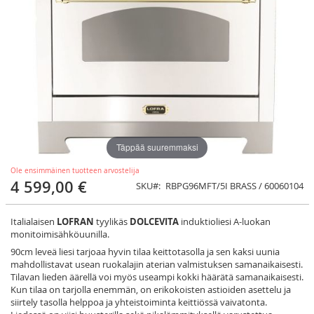
Täppää suuremmaksi
Ole ensimmäinen tuotteen arvostelija
4 599,00 €
SKU
RBPG96MFT/5I BRASS / 60060104
Italialaisen
LOFRAN
tyylikäs
DOLCEVITA
induktioliesi A-luokan
monitoimisähköuunilla.
90cm leveä liesi tarjoaa hyvin tilaa keittotasolla ja sen kaksi uunia
mahdollistavat usean ruokalajin aterian valmistuksen samanaikaisesti.
Tilavan lieden äärellä voi myös useampi kokki häärätä samanaikaisesti.
Kun tilaa on tarjolla enemmän, on erikokoisten astioiden asettelu ja
siirtely tasolla helppoa ja yhteistoiminta keittiössä vaivatonta.