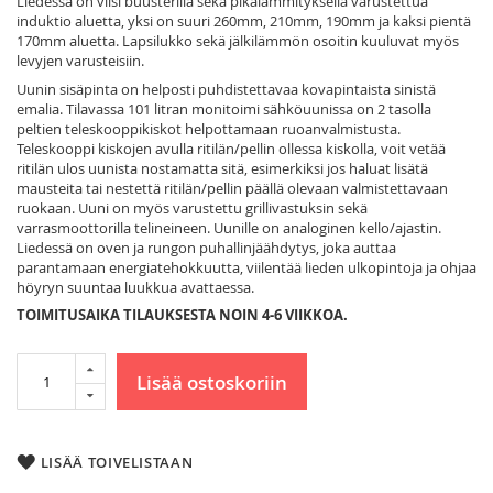
Liedessä on viisi buusterilla sekä pikalämmityksellä varustettua
induktio aluetta, yksi on suuri 260mm, 210mm, 190mm ja kaksi pientä
170mm aluetta. Lapsilukko sekä jälkilämmön osoitin kuuluvat myös
levyjen varusteisiin.
Uunin sisäpinta on helposti puhdistettavaa kovapintaista sinistä
emalia. Tilavassa 101 litran monitoimi sähköuunissa on 2 tasolla
peltien teleskooppikiskot helpottamaan ruoanvalmistusta.
Teleskooppi kiskojen avulla ritilän/pellin ollessa kiskolla, voit vetää
ritilän ulos uunista nostamatta sitä, esimerkiksi jos haluat lisätä
mausteita tai nestettä ritilän/pellin päällä olevaan valmistettavaan
ruokaan. Uuni on myös varustettu grillivastuksin sekä
varrasmoottorilla telineineen. Uunille on analoginen kello/ajastin.
Liedessä on oven ja rungon puhallinjäähdytys, joka auttaa
parantamaan energiatehokkuutta, viilentää lieden ulkopintoja ja ohjaa
höyryn suuntaa luukkua avattaessa.
TOIMITUSAIKA TILAUKSESTA NOIN 4-6 VIIKKOA.
Lisää ostoskoriin
LISÄÄ TOIVELISTAAN