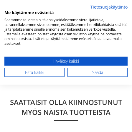
Tietosuojakäytäntö
Yhteenveto
Me käytämme evästeitä
Saatamme tallentaa niitä analysoidaksemme vierailijatietoja,
parannellaksemme sivustoamme, esittääksemme henkilökohtaista sisältöä
ja tarjotaksemme sinulle erinomaisen kokemuksen verkkosivustolla.
Arvostelu
Estämällä evästeet, poistat käytöstä osan sivuston käyttöä helpottavista
ominaisuuksista. Lisätietoja käyttämistämme evästeistä saat avaamalla
asetukset.
Hyväksy kaikki
Lähetä arvostelu
Estä kaikki
Säädä
SAATTAISIT OLLA KIINNOSTUNUT
MYÖS NÄISTÄ TUOTTEISTA