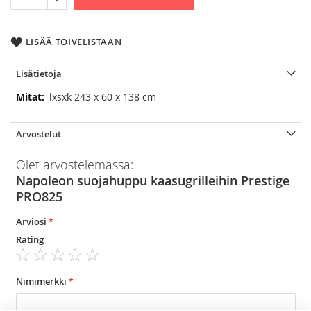
LISÄÄ TOIVELISTAAN
Lisätietoja
Lisätietoja
lxsxk 243 x 60 x 138 cm
Arvostelut
Olet arvostelemassa:
Napoleon suojahuppu kaasugrilleihin Prestige
PRO825
Arviosi
Rating
1
2
3
4
5
star
stars
stars
stars
stars
Nimimerkki