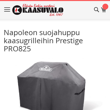
Skip
Haku
Os
to
Content
Napoleon suojahuppu
kaasugrilleihin Prestige
PRO825
Skip
Skip
to
to
the
the
end
beginning
of
of
the
the
images
images
gallery
gallery