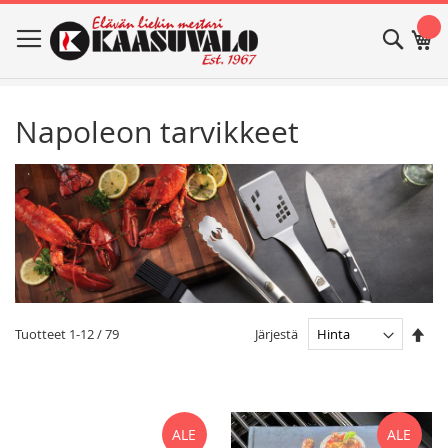
Skip
Haku
Os
to
Content
Napoleon tarvikkeet
Ase
Järjestä
Tuotteet
1
-
12
/
79
las
jär
ALE
ALE