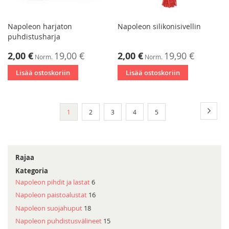
Napoleon harjaton
Napoleon silikonisivellin
puhdistusharja
Tarjoushinta
Tarjoushinta
2,00 €
19,00 €
2,00 €
19,90 €
Norm.
Norm.
Lisää ostoskoriin
Lisää ostoskoriin
Sivu
Sivu
Seura
You're
Sivu
Sivu
Sivu
Sivu
1
2
3
4
5
currently
reading
page
Rajaa
Kategoria
Napoleon pihdit ja lastat
6
Napoleon paistoalustat
16
Napoleon suojahuput
18
Napoleon puhdistusvälineet
15