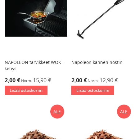
NAPOLEON tarvikkeet WOK-
Napoleon kannen nostin
kehys
Tarjoushinta
Tarjoushinta
2,00 €
15,90 €
2,00 €
12,90 €
Norm.
Norm.
Lisää ostoskoriin
Lisää ostoskoriin
ALE
ALE