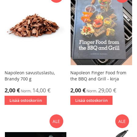
Napoleon savustuslastu,
Napoleon Finger Food from
Brandy 700 g
the BBQ and Grill - kirja
Tarjoushinta
Tarjoushinta
2,00 €
14,00 €
2,00 €
29,00 €
Norm.
Norm.
Lisää ostoskoriin
Lisää ostoskoriin
ALE
ALE