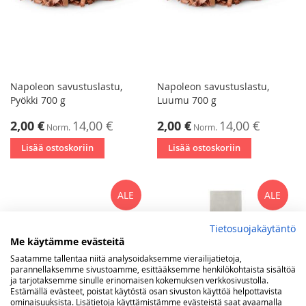
Napoleon savustuslastu,
Napoleon savustuslastu,
Pyökki 700 g
Luumu 700 g
Tarjoushinta
Tarjoushinta
2,00 €
14,00 €
2,00 €
14,00 €
Norm.
Norm.
Lisää ostoskoriin
Lisää ostoskoriin
ALE
ALE
Tietosuojakäytäntö
Me käytämme evästeitä
Saatamme tallentaa niitä analysoidaksemme vierailijatietoja,
parannellaksemme sivustoamme, esittääksemme henkilökohtaista sisältöä
ja tarjotaksemme sinulle erinomaisen kokemuksen verkkosivustolla.
Estämällä evästeet, poistat käytöstä osan sivuston käyttöä helpottavista
ominaisuuksista. Lisätietoja käyttämistämme evästeistä saat avaamalla