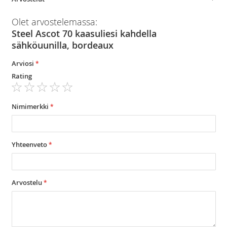
Olet arvostelemassa:
Steel Ascot 70 kaasuliesi kahdella
sähköuunilla, bordeaux
Arviosi
Rating
1
2
3
4
5
star
stars
stars
stars
stars
Nimimerkki
Yhteenveto
Arvostelu