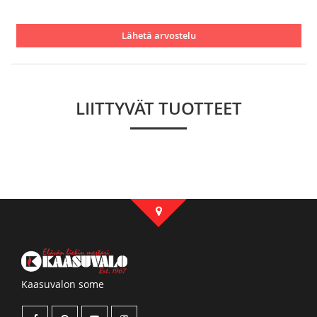
Lähetä arvostelu
LIITTYVÄT TUOTTEET
Kaasuvalon some