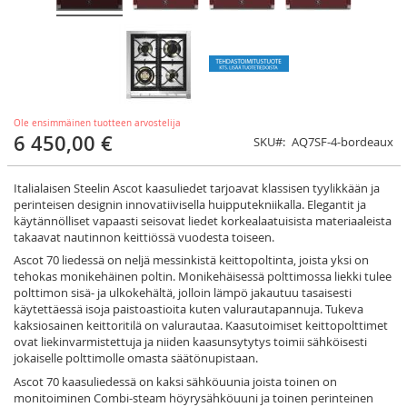
Ole ensimmäinen tuotteen arvostelija
6 450,00 €
SKU
AQ7SF-4-bordeaux
Italialaisen Steelin Ascot kaasuliedet tarjoavat klassisen tyylikkään ja
perinteisen designin innovatiivisella huipputekniikalla. Elegantit ja
käytännölliset vapaasti seisovat liedet korkealaatuisista materiaaleista
takaavat nautinnon keittiössä vuodesta toiseen.
Ascot 70 liedessä on neljä messinkistä keittopoltinta, joista yksi on
tehokas monikehäinen poltin. Monikehäisessä polttimossa liekki tulee
polttimon sisä- ja ulkokehältä, jolloin lämpö jakautuu tasaisesti
käytettäessä isoja paistoastioita kuten valurautapannuja. Tukeva
kaksiosainen keittoritilä on valurautaa. Kaasutoimiset keittopolttimet
ovat liekinvarmistettuja ja niiden kaasunsytytys toimii sähköisesti
jokaiselle polttimolle omasta säätönupistaan.
Ascot 70 kaasuliedessä on kaksi sähköuunia joista toinen on
monitoiminen Combi-steam höyrysähköuuni ja toinen perinteinen