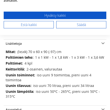
asetukset.
Lisää ostoskoriin
Hyväksy kaikki
Estä kaikki
Säädä
LISÄÄ TOIVELISTAAN
Lisätietoja
Lisätietoja
(lxsxk) 70 x 60 x 90 (-97) cm
1 x 1 kW - 1 x 1,8 kW - 1 x 3 kW - 1 x 3,6 kW
4 kpl
2-osainen, valurautaa
iso uuni 9 toimintoa, pieni uuni 4
toimintoa
iso uuni 70 litraa, pieni uuni 34 litraa
iso uuni 50°C - 265°C, pieni uuni 50°C -
315°C
Arvostelut