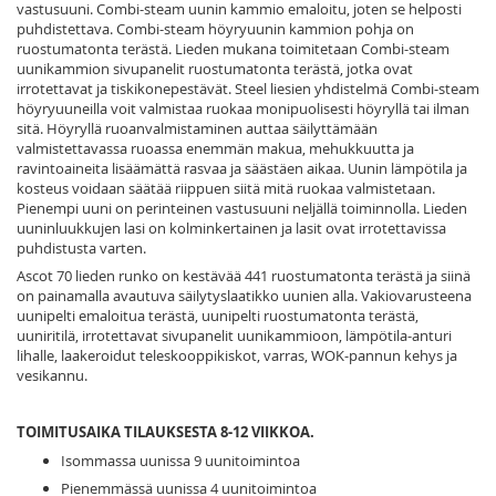
vastusuuni. Combi-steam uunin kammio emaloitu, joten se helposti
puhdistettava. Combi-steam höyryuunin kammion pohja on
ruostumatonta terästä. Lieden mukana toimitetaan Combi-steam
uunikammion sivupanelit ruostumatonta terästä, jotka ovat
irrotettavat ja tiskikonepestävät. Steel liesien yhdistelmä Combi-steam
höyryuuneilla voit valmistaa ruokaa monipuolisesti höyryllä tai ilman
sitä. Höyryllä ruoanvalmistaminen auttaa säilyttämään
valmistettavassa ruoassa enemmän makua, mehukkuutta ja
ravintoaineita lisäämättä rasvaa ja säästäen aikaa. Uunin lämpötila ja
kosteus voidaan säätää riippuen siitä mitä ruokaa valmistetaan.
Pienempi uuni on perinteinen vastusuuni neljällä toiminnolla. Lieden
uuninluukkujen lasi on kolminkertainen ja lasit ovat irrotettavissa
puhdistusta varten.
Ascot 70 lieden runko on kestävää 441 ruostumatonta terästä ja siinä
on painamalla avautuva säilytyslaatikko uunien alla. Vakiovarusteena
uunipelti emaloitua terästä, uunipelti ruostumatonta terästä,
uuniritilä, irrotettavat sivupanelit uunikammioon, lämpötila-anturi
lihalle, laakeroidut teleskooppikiskot, varras, WOK-pannun kehys ja
vesikannu.
TOIMITUSAIKA TILAUKSESTA 8-12 VIIKKOA.
Isommassa uunissa 9 uunitoimintoa
Pienemmässä uunissa 4 uunitoimintoa