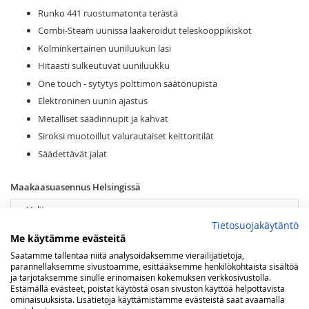
Runko 441 ruostumatonta terästä
Combi-Steam uunissa laakeroidut teleskooppikiskot
Kolminkertainen uuniluukun lasi
Hitaasti sulkeutuvat uuniluukku
One touch - sytytys polttimon säätönupista
Elektroninen uunin ajastus
Metalliset säädinnupit ja kahvat
Siroksi muotoillut valurautaiset keittoritilät
Säädettävät jalat
Maakaasuasennus Helsingissä
Tietosuojakäytäntö
Kaasun tyyppi
Me käytämme evästeitä
Saatamme tallentaa niitä analysoidaksemme vierailijatietoja,
parannellaksemme sivustoamme, esittääksemme henkilökohtaista sisältöä
ja tarjotaksemme sinulle erinomaisen kokemuksen verkkosivustolla.
Viimeistely
Estämällä evästeet, poistat käytöstä osan sivuston käyttöä helpottavista
ominaisuuksista. Lisätietoja käyttämistämme evästeistä saat avaamalla