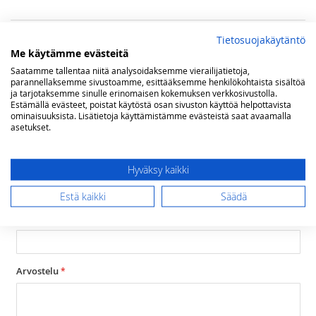
Arvostelut
Tietosuojakäytäntö
Me käytämme evästeitä
Olet arvostelemassa:
Saatamme tallentaa niitä analysoidaksemme vierailijatietoja,
Steel Ascot liesituuletin 70 cm, bordeaux
parannellaksemme sivustoamme, esittääksemme henkilökohtaista sisältöä
ja tarjotaksemme sinulle erinomaisen kokemuksen verkkosivustolla.
Estämällä evästeet, poistat käytöstä osan sivuston käyttöä helpottavista
Arviosi
ominaisuuksista. Lisätietoja käyttämistämme evästeistä saat avaamalla
Rating
asetukset.
1
2
3
4
5
star
stars
stars
stars
stars
Nimimerkki
Hyväksy kaikki
Estä kaikki
Säädä
Yhteenveto
Arvostelu