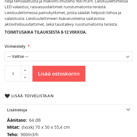
neljä tehoasetusta ja maksimi imuteho 900 m3/h. Liesituulettimessa
LED valaistus, rasvasuodattimet ruostumatonta terästä.
Liesituulettimessa painokytkimet, joista säädät helposti tehoa ja
valaistusta. Liesituulettimeen lisävarusteena saatavissa
aktiivihiilisuodattimet, sekä taustalevy ruostumatonta terästä.
TOIMITUSAIKA TILAUKSESTA 8-12 VIIKKOA.
Viimeistely
Lisää ostoskoriin
LISÄÄ TOIVELISTAAN
Lisätietoja
Lisätietoja
64 dB
(lxsxk) 70 x 50 x 55,4 cm
900m3/h