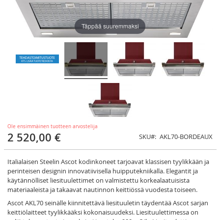
Täppää suuremmaksi
Ole ensimmäinen tuotteen arvostelija
2 520,00 €
SKU
AKL70-BORDEAUX
Italialaisen Steelin Ascot kodinkoneet tarjoavat klassisen tyylikkään ja
perinteisen designin innovatiivisella huipputekniikalla. Elegantit ja
käytännölliset liesituulettimet on valmistettu korkealaatuisista
materiaaleista ja takaavat nautinnon keittiössä vuodesta toiseen.
Ascot AKL70 seinälle kiinnitettävä liesituuletin täydentää Ascot sarjan
keittiölaitteet tyylikkääksi kokonaisuudeksi. Liesituulettimessa on