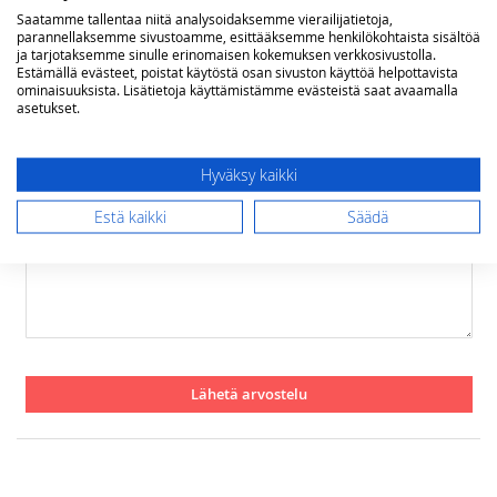
Rating
Saatamme tallentaa niitä analysoidaksemme vierailijatietoja,
parannellaksemme sivustoamme, esittääksemme henkilökohtaista sisältöä
1
2
3
4
5
ja tarjotaksemme sinulle erinomaisen kokemuksen verkkosivustolla.
star
stars
stars
stars
stars
Estämällä evästeet, poistat käytöstä osan sivuston käyttöä helpottavista
Nimimerkki
ominaisuuksista. Lisätietoja käyttämistämme evästeistä saat avaamalla
asetukset.
Yhteenveto
Hyväksy kaikki
Estä kaikki
Säädä
Arvostelu
Lähetä arvostelu