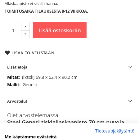
Allaskaapisto ei sisällä hanaa.
TOIMITUSAIKA TILAUKSESTA 8-12 VIIKKOA.
Lisää ostoskoriin
LISÄÄ TOIVELISTAAN
Lisätietoja
Lisätietoja
(lxsxk) 69,8 x 62,4 x 90,2 cm
Genesi
Arvostelut
Olet arvostelemassa:
Steel Genesi tiskiallaskaapisto 70 cm nuvola
Tietosuojakäytäntö
Arviosi
Me käytämme evästeitä