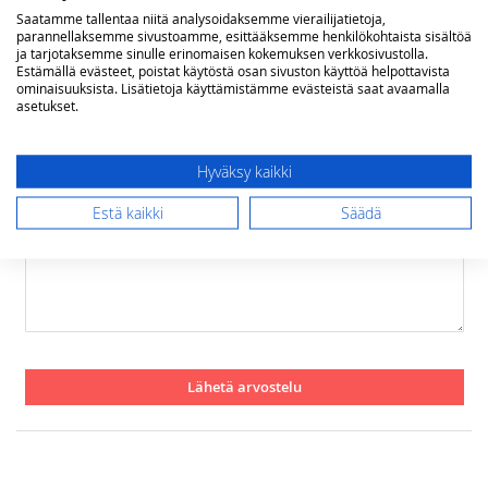
Rating
Saatamme tallentaa niitä analysoidaksemme vierailijatietoja,
parannellaksemme sivustoamme, esittääksemme henkilökohtaista sisältöä
1
2
3
4
5
ja tarjotaksemme sinulle erinomaisen kokemuksen verkkosivustolla.
star
stars
stars
stars
stars
Estämällä evästeet, poistat käytöstä osan sivuston käyttöä helpottavista
Nimimerkki
ominaisuuksista. Lisätietoja käyttämistämme evästeistä saat avaamalla
asetukset.
Yhteenveto
Hyväksy kaikki
Estä kaikki
Säädä
Arvostelu
Lähetä arvostelu