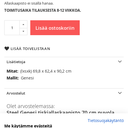
Allaskaapisto ei sisällä hanaa.
TOIMITUSAIKA TILAUKSESTA 8-12 VIIKKOA.
Lisää ostoskoriin
LISÄÄ TOIVELISTAAN
Lisätietoja
Lisätietoja
(lxsxk) 69,8 x 62,4 x 90,2 cm
Genesi
Arvostelut
Olet arvostelemassa:
Steel Genesi tiskiallaskaapisto 70 cm nuvola
Tietosuojakäytäntö
Arviosi
Me käytämme evästeitä