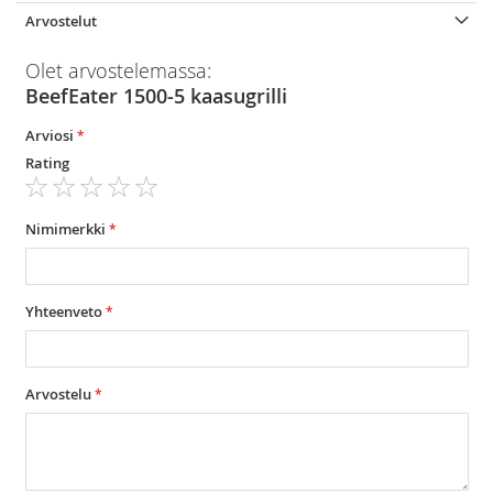
Arvostelut
Olet arvostelemassa:
BeefEater 1500-5 kaasugrilli
Arviosi
Rating
1
2
3
4
5
star
stars
stars
stars
stars
Nimimerkki
Yhteenveto
Arvostelu