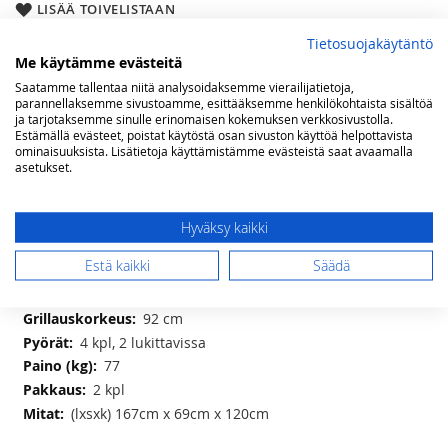
LISÄÄ TOIVELISTAAN
Tietosuojakäytäntö
Lisätietoja
Me käytämme evästeitä
Lisätietoja
Saatamme tallentaa niitä analysoidaksemme vierailijatietoja,
Kokonaisteho 20 kW; pääpolttimot 16 kW ja sivukeitin
parannellaksemme sivustoamme, esittääksemme henkilökohtaista sisältöä
4 kW
ja tarjotaksemme sinulle erinomaisen kokemuksen verkkosivustolla.
4 kpl, paksua valurautaa
Estämällä evästeet, poistat käytöstä osan sivuston käyttöä helpottavista
ominaisuuksista. Lisätietoja käyttämistämme evästeistä saat avaamalla
kaksiosainen avoritilä ja umpiparila - (lxs)
asetukset.
40x48 ja 40x48 cm, 3840 cm2
41,6 kW/m²
matta emaloitu valurauta
Hyväksy kaikki
4 kW
Estä kaikki
Säädä
kyllä, Celsius/Fahrenheit
on
92 cm
4 kpl, 2 lukittavissa
77
2 kpl
(lxsxk) 167cm x 69cm x 120cm