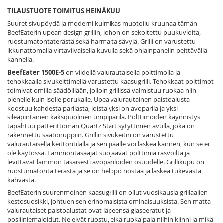
TILAUSTUOTE TOIMITUS HEINÄKUU
Suuret sivupöydä ja moderni kulmikas muotoilu kruunaa tämän
BeefEaterin upean design grillin, johon on sekoitettu puukuvioita,
ruostumatontaterästä sekä harmaita sävyjä. Grilli on varustettu
ikkunattomalla virtaviivaisella kuvulla sekä ohjainpanelin peittävällä
kannella.
BeefEater 1500E-5
on viidellä valurautaisella polttimolla ja
tehokkaalla sivukeittimellä varustettu kaasugrilli. Tehokkaat polttimot
toimivat omilla säädöillään, jolloin grillissä valmistuu ruokaa niin
pienelle kuin isolle porukalle. Upea valurautainen paistoalusta
koostuu kahdesta parilasta, joista yksi on avoparila ja yksi
sileäpintainen kaksipuolinen umpiparila. Polttimoiden käynnistys
tapahtuu patterittoman Quartz Start sytyttimen avulla, joka on
rakennettu säätönuppiin. Grillin sivukeitin on varustettu
valurautaisella keittoritilällä ja sen päälle voi laskea kannen, kun se ei
ole käytössä. Lämmöntasaajat suojaavat polttimia rasvoilta ja
levittävät lämmön tasaisesti avopariloiden osuudelle. Grillikupu on
ruostumatonta terästä ja se on helppo nostaa ja laskea tukevasta
kahvasta.
BeefEaterin suurenmoinen kaasugrilli on ollut vuosikausia grillaajien
kestosuosikki, johtuen sen erinomaisista ominaisuuksista. Sen matta
valurautaiset paistoalustat ovat läpeensä glaseeratut ja
posliiniemaloidut. Ne eivät ruostu, eikä ruoka pala niihin kiinni ja mikä