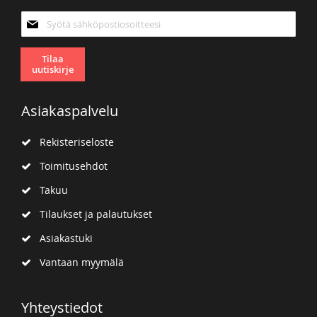
Tilaa
uutiskirjeemme:
Tilaa
uutiskirje
Asiakaspalvelu
Rekisteriseloste
Toimitusehdot
Takuu
Tilaukset ja palautukset
Asiakastuki
Vantaan myymälä
Yhteystiedot