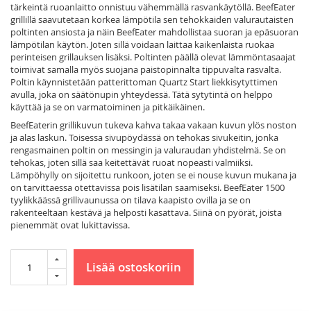
tärkeintä ruoanlaitto onnistuu vähemmällä rasvankäytöllä. BeefEater
grillillä saavutetaan korkea lämpötila sen tehokkaiden valurautaisten
poltinten ansiosta ja näin BeefEater mahdollistaa suoran ja epäsuoran
lämpötilan käytön. Joten sillä voidaan laittaa kaikenlaista ruokaa
perinteisen grillauksen lisäksi. Poltinten päällä olevat lämmöntasaajat
toimivat samalla myös suojana paistopinnalta tippuvalta rasvalta.
Poltin käynnistetään patterittoman Quartz Start liekkisytyttimen
avulla, joka on säätönupin yhteydessä. Tätä sytytintä on helppo
käyttää ja se on varmatoiminen ja pitkäikäinen.
BeefEaterin grillikuvun tukeva kahva takaa vakaan kuvun ylös noston
ja alas laskun. Toisessa sivupöydässä on tehokas sivukeitin, jonka
rengasmainen poltin on messingin ja valuraudan yhdistelmä. Se on
tehokas, joten sillä saa keitettävät ruoat nopeasti valmiiksi.
Lämpöhylly on sijoitettu runkoon, joten se ei nouse kuvun mukana ja
on tarvittaessa otettavissa pois lisätilan saamiseksi. BeefEater 1500
tyylikkäässä grillivaunussa on tilava kaapisto ovilla ja se on
rakenteeltaan kestävä ja helposti kasattava. Siinä on pyörät, joista
pienemmät ovat lukittavissa.
Lisää ostoskoriin