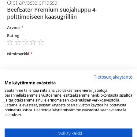
Olet arvostelemassa:
BeefEater Premium suojahuppu 4-
polttimoiseen kaasugrilliin
Arviosi
Rating
1
2
3
4
5
star
stars
stars
stars
stars
Nimimerkki
Yhteenveto
Tietosuojakäytäntö
Me käytämme evästeitä
Saatamme tallentaa niitä analysoidaksemme vierailijatietoja,
parannellaksemme sivustoamme, esittääksemme henkilökohtaista sisältöä
Arvostelu
ja tarjotaksemme sinulle erinomaisen kokemuksen verkkosivustolla.
Estämällä evästeet, poistat käytöstä osan sivuston käyttöä helpottavista
ominaisuuksista. Lisätietoja käyttämistämme evästeistä saat avaamalla
asetukset.
Hyväksy kaikki