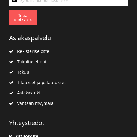
uutiskirjeemme:
Tilaa
uutiskirje
Asiakaspalvelu
Rekisteriseloste
Toimitusehdot
Takuu
Tilaukset ja palautukset
Asiakastuki
Vantaan myymälä
Yhteystiedot
Katuosoite