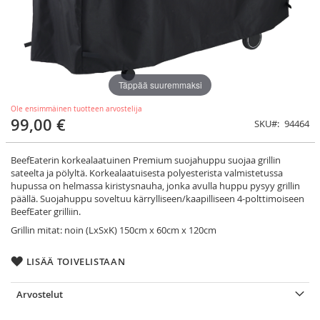
Täppää suuremmaksi
Ole ensimmäinen tuotteen arvostelija
99,00 €
SKU
94464
BeefEaterin korkealaatuinen Premium suojahuppu suojaa grillin
sateelta ja pölyltä. Korkealaatuisesta polyesterista valmistetussa
hupussa on helmassa kiristysnauha, jonka avulla huppu pysyy grillin
päällä. Suojahuppu soveltuu kärrylliseen/kaapilliseen 4-polttimoiseen
BeefEater grilliin.
Grillin mitat: noin (LxSxK) 150cm x 60cm x 120cm
LISÄÄ TOIVELISTAAN
Arvostelut