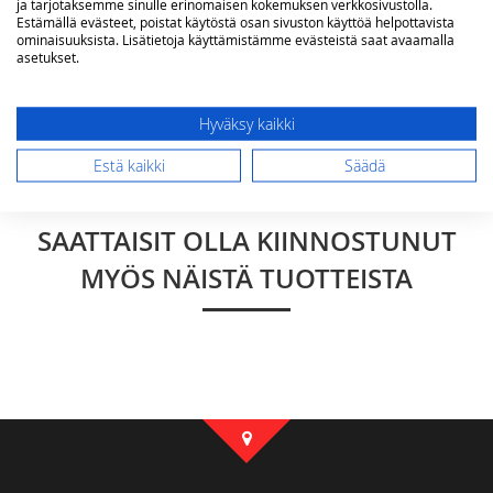
ja tarjotaksemme sinulle erinomaisen kokemuksen verkkosivustolla.
Estämällä evästeet, poistat käytöstä osan sivuston käyttöä helpottavista
ominaisuuksista. Lisätietoja käyttämistämme evästeistä saat avaamalla
asetukset.
Hyväksy kaikki
Lähetä arvostelu
Estä kaikki
Säädä
SAATTAISIT OLLA KIINNOSTUNUT
MYÖS NÄISTÄ TUOTTEISTA