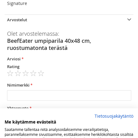
Signature
Arvostelut
Olet arvostelemassa:
BeefEater umpiparila 40x48 cm,
ruostumatonta terästä
Arviosi
Rating
1
2
3
4
5
star
stars
stars
stars
stars
Nimimerkki
Yhteenveto
Tietosuojakäytäntö
Me käytämme evästeitä
Saatamme tallentaa niitä analysoidaksemme vierailijatietoja,
Arvostelu
parannellaksemme sivustoamme, esittääksemme henkilökohtaista sisältöä