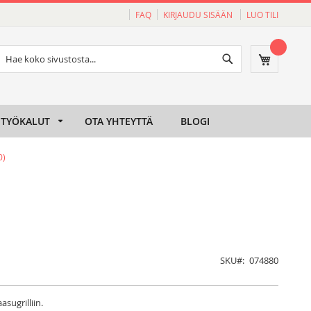
FAQ
KIRJAUDU SISÄÄN
LUO TILI
Haku
Ostoskori
Haku
TYÖKALUT
OTA YHTEYTTÄ
BLOGI
0)
SKU
074880
sugrilliin.