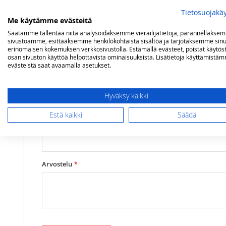
Lisätietoja
Mallit
Adelaide Classic 4
Olet arvostelemassa:
Tietosuojakä
Campingaz umpiparila Adelaide Classic 4 m
Me käytämme evästeitä
Saatamme tallentaa niitä analysoidaksemme vierailijatietoja, parannellakse
sivustoamme, esittääksemme henkilökohtaista sisältöä ja tarjotaksemme sinu
Arviosi
erinomaisen kokemuksen verkkosivustolla. Estämällä evästeet, poistat käytös
osan sivuston käyttöä helpottavista ominaisuuksista. Lisätietoja käyttämistä
Rating
evästeistä saat avaamalla asetukset.
1
2
3
4
5
star
stars
stars
stars
stars
Nimimerkki
Hyväksy kaikki
Estä kaikki
Säädä
Yhteenveto
Arvostelu