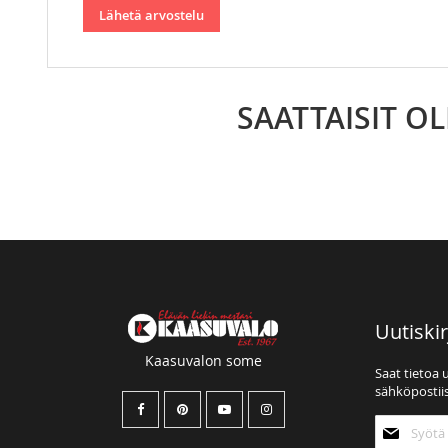
Lähetä arvostelu
SAATTAISIT O
Uutiskir
Kaasuvalon some
Saat tietoa 
sähköpostiis
Tilaa
uutiskirjee