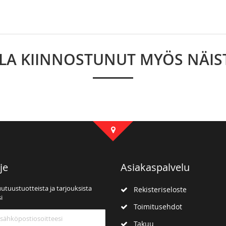
LLA KIINNOSTUNUT MYÖS NÄIS
je
Asiakaspalvelu
uutuustuotteista ja tarjouksista
Rekisteriseloste
i
Toimitusehdot
mme:
Takuu