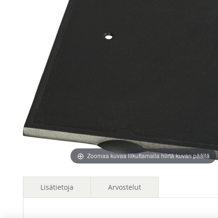
images
images
gallery
gallery
Zoomaa kuvaa liikuttamalla hiirtä kuvan päällä
Lisätietoja
Arvostelut