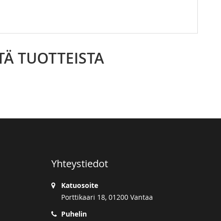
TÄ TUOTTEISTA
Yhteystiedot
Katuosoite
Porttikaari 18, 01200 Vantaa
Puhelin