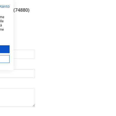
ytäntö
alliin (74880)
mme
lle
tä
mme