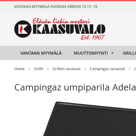
Skip
VANTAAN MYYMÄLÄ AVOINNA ARKISIN 10.15 -16
to
Content
VANTAAN MYYMÄLÄ
MUUTTOMYYNTI
GRILL
Home
Grillit
Grillien varaosat
Campingaz varaosat
Campingaz umpiparila Adelaid
Skip
Skip
to
to
the
the
end
beginning
of
of
the
the