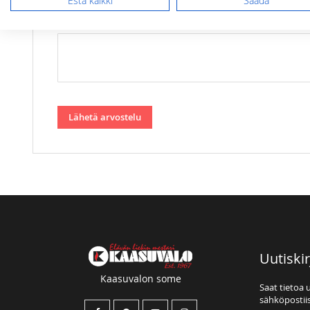
Estä kaikki
Säädä
Arvostelu
Lähetä arvostelu
Uutiskir
Kaasuvalon some
Saat tietoa 
sähköpostiis