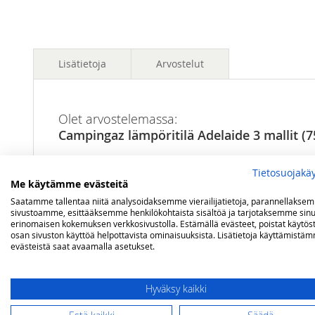
images
images
gallery
gallery
Lisätietoja
Arvostelut
Lisätietoja
Mallit
Adelaide 3
Olet arvostelemassa:
Campingaz lämpöritilä Adelaide 3 mallit (7
Arviosi
Tietosuojakä
Me käytämme evästeitä
Rating
Saatamme tallentaa niitä analysoidaksemme vierailijatietoja, parannellakse
sivustoamme, esittääksemme henkilökohtaista sisältöä ja tarjotaksemme sinu
1
2
3
4
5
erinomaisen kokemuksen verkkosivustolla. Estämällä evästeet, poistat käytös
star
stars
stars
stars
stars
Nimimerkki
osan sivuston käyttöä helpottavista ominaisuuksista. Lisätietoja käyttämistä
evästeistä saat avaamalla asetukset.
Yhteenveto
Hyväksy kaikki