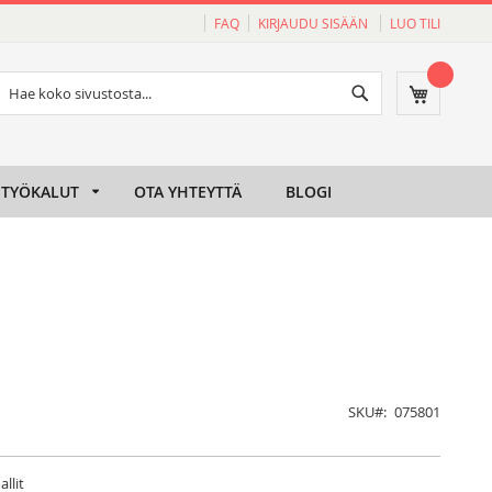
FAQ
KIRJAUDU SISÄÄN
LUO TILI
Haku
Ostoskori
Haku
TYÖKALUT
OTA YHTEYTTÄ
BLOGI
SKU
075801
llit