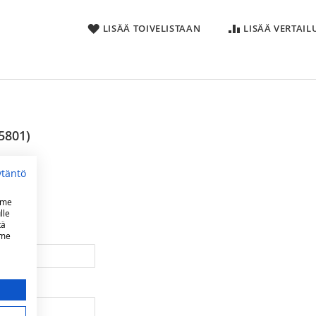
LISÄÄ TOIVELISTAAN
LISÄÄ VERTAI
5801)
ytäntö
mme
lle
tä
mme