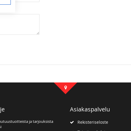
je
Asiakaspalvelu
uutuustuotteista ja tarjouksista
Rekisteriseloste
i