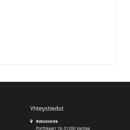
Yhteystiedot
Katuosoite
Porttikaari 18, 01200 Vantaa