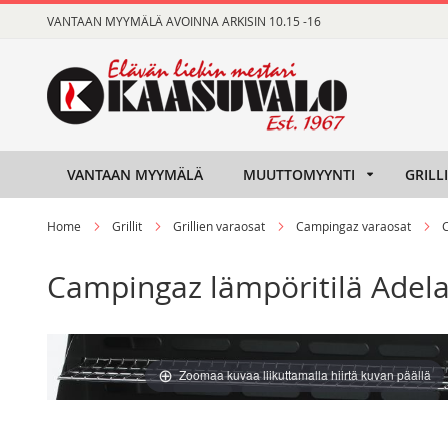
Skip
VANTAAN MYYMÄLÄ AVOINNA ARKISIN 10.15 -16
to
Content
VANTAAN MYYMÄLÄ
MUUTTOMYYNTI
GRILL
Home
Grillit
Grillien varaosat
Campingaz varaosat
Campingaz lämpöritilä Adelai
Skip
Skip
to
to
Zoomaa kuvaa liikuttamalla hiirtä kuvan päällä
the
the
end
beginning
of
of
the
the