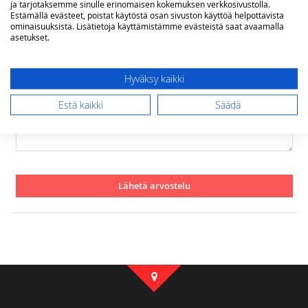
ja tarjotaksemme sinulle erinomaisen kokemuksen verkkosivustolla.
Estämällä evästeet, poistat käytöstä osan sivuston käyttöä helpottavista
ominaisuuksista. Lisätietoja käyttämistämme evästeistä saat avaamalla
asetukset.
Yhteenveto
Hyväksy kaikki
Arvostelu
Estä kaikki
Säädä
Lähetä arvostelu