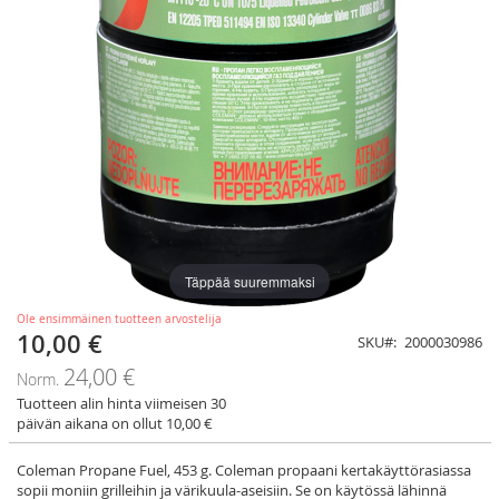
Täppää suuremmaksi
Ole ensimmäinen tuotteen arvostelija
10,00 €
Tarjoushinta
SKU
2000030986
24,00 €
Norm.
Tuotteen alin hinta viimeisen 30
päivän aikana on ollut 10,00 €
Coleman Propane Fuel, 453 g. Coleman propaani kertakäyttörasiassa
sopii moniin grilleihin ja värikuula-aseisiin. Se on käytössä lähinnä