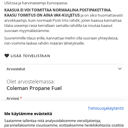
USA:ssa ja harvinaisempi Euroopassa.
KAASUA EI VOI TOIMITTAA NORMAALINA POSTIPAKETTINA.
KAASU TOIMITUS ON AINA VAK-KULJETUS
ja on siksi huomattavasti
arvokkaampi, kuin normaali Posti tms rahdit, joten kaasua kannattaa
tilata useampi rasia kerrallaan samalla rahdilla tai noutaa kaasut
suoraan myymälästämme.
Suuremmille tilaus erille, kannattaa meihn olla suoraan yhteydessä,
niin voimme laskea rahdin määrän lähetykselle.
LISÄÄ TOIVELISTAAN
Arvostelut
Olet arvostelemassa:
Coleman Propane Fuel
Arviosi
Rating
Tietosuojakäytäntö
Me käytämme evästeitä
1
2
3
4
5
Saatamme tallentaa niitä analysoidaksemme vierailijatietoja,
star
stars
stars
stars
stars
Nimimerkki
parannellaksemme sivustoamme, esittääksemme henkilökohtaista sisältöä