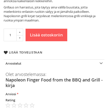
annoksia kaikenlaisiin kekkereihin.
Grillaus on harrastus, jota täytyy aina välillä buustata, jotta
mielenkiinto erilaisiin ruokiin säilyy ja ei jämähdä paikoilleen.
Napoleonin grilli kirjat tarjoilevat mielenkiintoisia grilli vinkkejä ja
ruokia ympäri maailman.
Lisää ostoskoriin
LISÄÄ TOIVELISTAAN
Arvostelut
Olet arvostelemassa:
Napoleon Finger Food from the BBQ and Grill -
kirja
Arviosi
Rating