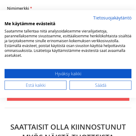
1
2
3
4
5
star
stars
stars
stars
stars
Nimimerkki
Tietosuojakäytäntö
Me käytämme evästeitä
Yhteenveto
Saatamme tallentaa niitä analysoidaksemme vierailijatietoja,
parannellaksemme sivustoamme, esittääksemme henkilökohtaista sisältöä
ja tarjotaksemme sinulle erinomaisen kokemuksen verkkosivustolla.
Estämällä evästeet, poistat käytöstä osan sivuston käyttöä helpottavista
ominaisuuksista. Lisätietoja käyttämistämme evästeistä saat avaamalla
Arvostelu
asetukset.
Hyväksy kaikki
Estä kaikki
Säädä
Lähetä arvostelu
SAATTAISIT OLLA KIINNOSTUNUT