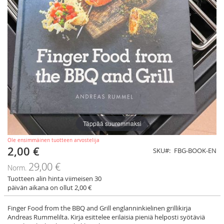
Täppää suuremmaksi
Ole ensimmäinen tuotteen arvostelija
2,00 €
Tarjoushinta
SKU
FBG-BOOK-EN
29,00 €
Norm.
Tuotteen alin hinta viimeisen 30
päivän aikana on ollut 2,00 €
Finger Food from the BBQ and Grill englanninkielinen grillikirja
Andreas Rummelilta. Kirja esittelee erilaisia pieniä helposti syötäviä