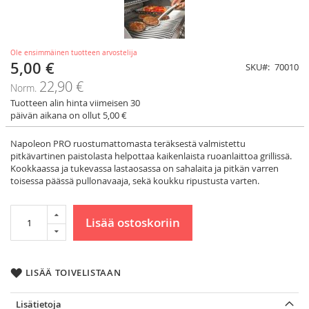
Ole ensimmäinen tuotteen arvostelija
5,00 €
Tarjoushinta
SKU
70010
22,90 €
Norm.
Tuotteen alin hinta viimeisen 30
päivän aikana on ollut 5,00 €
Napoleon PRO ruostumattomasta teräksestä valmistettu
pitkävartinen paistolasta helpottaa kaikenlaista ruoanlaittoa grillissä.
Kookkaassa ja tukevassa lastaosassa on sahalaita ja pitkän varren
toisessa päässä pullonavaaja, sekä koukku ripustusta varten.
Lisää ostoskoriin
LISÄÄ TOIVELISTAAN
Lisätietoja