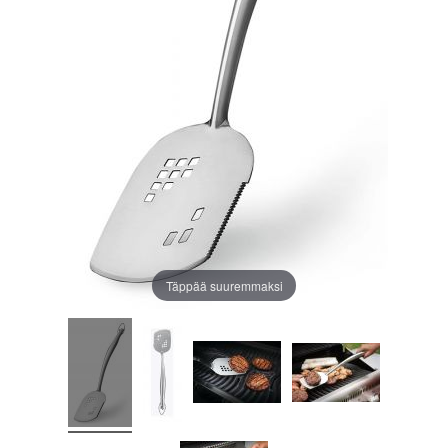
Täppää suuremmaksi