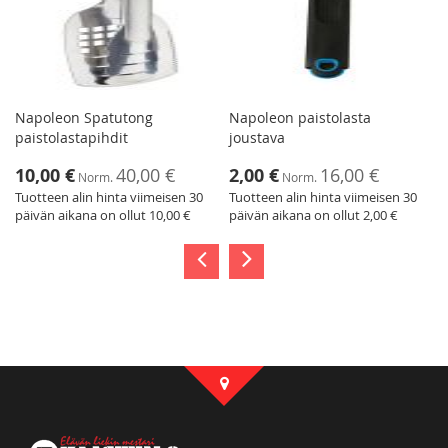
Napoleon Spatutong
Napoleon paistolasta
paistolastapihdit
joustava
Tarjoushinta
Tarjoushinta
10,00 €
40,00 €
2,00 €
16,00 €
Norm.
Norm.
Tuotteen alin hinta viimeisen 30
Tuotteen alin hinta viimeisen 30
päivän aikana on ollut 10,00 €
päivän aikana on ollut 2,00 €