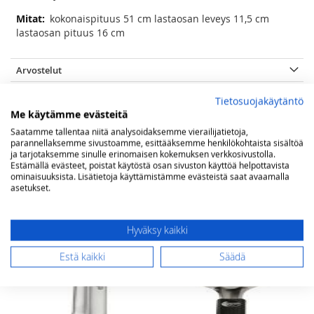
Lisätietoja
kokonaispituus 51 cm lastaosan leveys 11,5 cm
lastaosan pituus 16 cm
Arvostelut
Tietosuojakäytäntö
Me käytämme evästeitä
SAATTAISIT OLLA KIINNOSTUNUT
Saatamme tallentaa niitä analysoidaksemme vierailijatietoja,
parannellaksemme sivustoamme, esittääksemme henkilökohtaista sisältöä
MYÖS NÄISTÄ TUOTTEISTA
ja tarjotaksemme sinulle erinomaisen kokemuksen verkkosivustolla.
Estämällä evästeet, poistat käytöstä osan sivuston käyttöä helpottavista
ominaisuuksista. Lisätietoja käyttämistämme evästeistä saat avaamalla
asetukset.
SALE
Hyväksy kaikki
Estä kaikki
Säädä