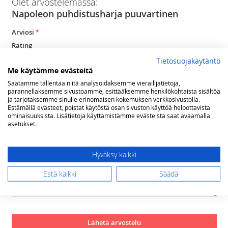
Olet arvostelemassa:
Napoleon puhdistusharja puuvartinen
Arviosi
Rating
Tietosuojakäytäntö
1
2
3
4
5
Me käytämme evästeitä
star
stars
stars
stars
stars
Nimimerkki
Saatamme tallentaa niitä analysoidaksemme vierailijatietoja,
parannellaksemme sivustoamme, esittääksemme henkilökohtaista sisältöä
ja tarjotaksemme sinulle erinomaisen kokemuksen verkkosivustolla.
Estämällä evästeet, poistat käytöstä osan sivuston käyttöä helpottavista
Yhteenveto
ominaisuuksista. Lisätietoja käyttämistämme evästeistä saat avaamalla
asetukset.
Arvostelu
Hyväksy kaikki
Estä kaikki
Säädä
Lähetä arvostelu