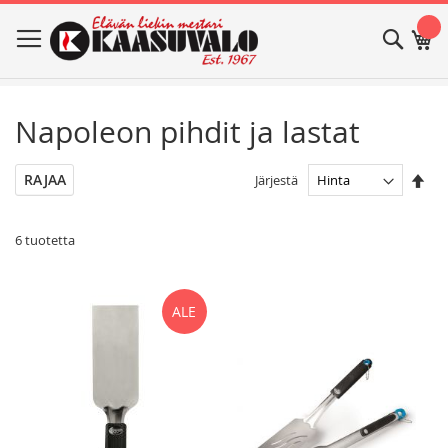
Skip
Haku
Os
to
Content
Napoleon pihdit ja lastat
Ase
RAJAA
Järjestä
las
jär
6
tuotetta
ALE