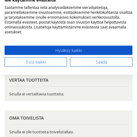
Saatamme tallentaa niitä analysoidaksemme vierailijatietoja,
parannellaksemme sivustoamme, esittääksemme henkilökohtaista sisältöä
Napoleon Spatutong
Napoleon grillausvälinesarja
ja tarjotaksemme sinulle erinomaisen kokemuksen verkkosivustolla.
paistolastapihdit
Estämällä evästeet, poistat käytöstä osan sivuston käyttöä helpottavista
ominaisuuksista. Lisätietoja käyttämistämme evästeistä saat avaamalla
Tarjoushinta
Tarjoushinta
10,00 €
40,00 €
20,00 €
69,00 €
Norm.
Norm.
asetukset.
Lisää ostoskoriin
Lisää ostoskoriin
Hyväksy kaikki
Estä kaikki
Säädä
VERTAA TUOTTEITA
Sinulla ei vertailtavia tuotteita.
OMA TOIVELISTA
Sinulla ei ole tuotteita toivelistallasi.