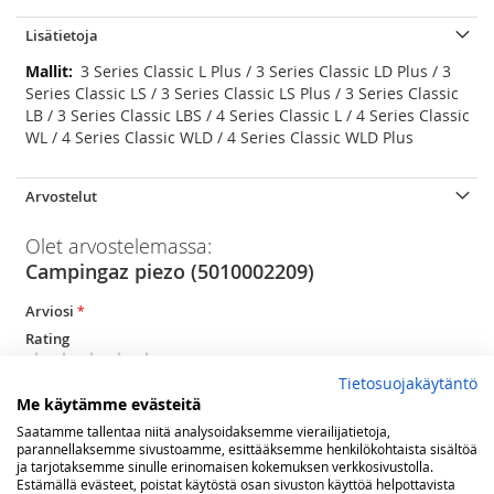
Lisätietoja
Lisätietoja
3 Series Classic L Plus / 3 Series Classic LD Plus / 3
Series Classic LS / 3 Series Classic LS Plus / 3 Series Classic
LB / 3 Series Classic LBS / 4 Series Classic L / 4 Series Classic
WL / 4 Series Classic WLD / 4 Series Classic WLD Plus
Arvostelut
Olet arvostelemassa:
Campingaz piezo (5010002209)
Arviosi
Rating
1
2
3
4
5
Tietosuojakäytäntö
star
stars
stars
stars
stars
Me käytämme evästeitä
Nimimerkki
Saatamme tallentaa niitä analysoidaksemme vierailijatietoja,
parannellaksemme sivustoamme, esittääksemme henkilökohtaista sisältöä
ja tarjotaksemme sinulle erinomaisen kokemuksen verkkosivustolla.
Estämällä evästeet, poistat käytöstä osan sivuston käyttöä helpottavista
Yhteenveto