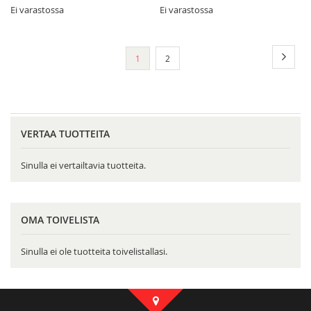
Ei varastossa
Ei varastossa
Sivu
Sivu
Seura
You're
Sivu
1
2
currently
reading
page
VERTAA TUOTTEITA
Sinulla ei vertailtavia tuotteita.
OMA TOIVELISTA
Sinulla ei ole tuotteita toivelistallasi.