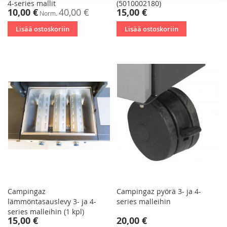
4-series mallit
(5010002180)
Tarjoushinta
10,00 €
40,00 €
15,00 €
Norm.
Lisää ostoskoriin
Lisää ostoskoriin
Campingaz
Campingaz pyörä 3- ja 4-
lämmöntasauslevy 3- ja 4-
series malleihin
series malleihin (1 kpl)
15,00 €
20,00 €