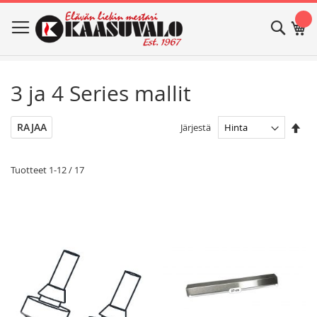
Skip
Haku
Os
to
Content
3 ja 4 Series mallit
Ase
RAJAA
Järjestä
las
jär
Tuotteet
1
-
12
/
17