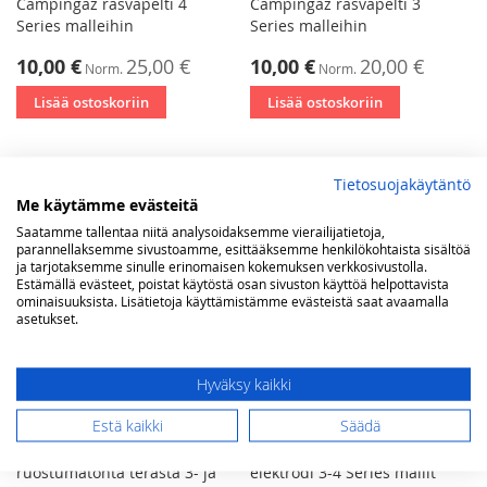
Campingaz rasvapelti 4
Campingaz rasvapelti 3
Series malleihin
Series malleihin
Tarjoushinta
Tarjoushinta
10,00 €
25,00 €
10,00 €
20,00 €
Norm.
Norm.
Lisää ostoskoriin
Lisää ostoskoriin
Tietosuojakäytäntö
Me käytämme evästeitä
Saatamme tallentaa niitä analysoidaksemme vierailijatietoja,
parannellaksemme sivustoamme, esittääksemme henkilökohtaista sisältöä
ja tarjotaksemme sinulle erinomaisen kokemuksen verkkosivustolla.
Estämällä evästeet, poistat käytöstä osan sivuston käyttöä helpottavista
ominaisuuksista. Lisätietoja käyttämistämme evästeistä saat avaamalla
asetukset.
Hyväksy kaikki
Estä kaikki
Säädä
Campingaz poltin
Campingaz sivukeittimen
ruostumatonta terästä 3- ja
elektrodi 3-4 Series mallit