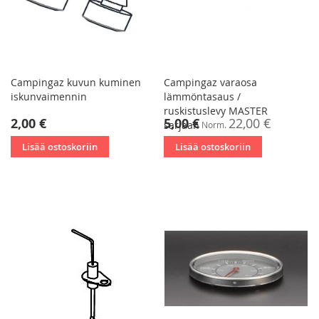
Campingaz kuvun kuminen
Campingaz varaosa
iskunvaimennin
lämmöntasaus /
ruskistuslevy MASTER
Tarjoushinta
2,00 €
5,00 €
22,00 €
sarjaan
Norm.
Lisää ostoskoriin
Lisää ostoskoriin