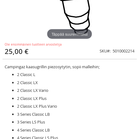
Täppää suuremmaksi
Ole ensimmäinen tuotteen arvostelija
25,00 €
SKU
5010002214
Campingaz kaasugrillin piezosytytin, sopii malleihin;
2 Classic L
2 Classic LX
2 Classic LX Vario
2 Classic LX Plus
2 Classic LX Plus Vario
3 Series Classic LB
3 Series LS Plus
4 Series Classic LB
4 Series Classic LS Plus