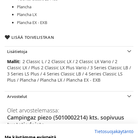
Plancha
Plancha LX
Plancha EX - EXB
LISÄÄ TOIVELISTAAN
Lisätietoja
Lisätietoja
2 Classic L / 2 Classic LX / 2 Classic LX Vario / 2
Classic LX / Plus 2 Classic LX Plus Vario / 3 Series Classic LB /
3 Series LS Plus / 4 Series Classic LB / 4 Series Classic LS
Plus / Plancha / Plancha LX / Plancha EX - EXB
Arvostelut
Olet arvostelemassa:
Campingaz piezo (5010002214) kts. sopivuus
tuotetiedoista
Tietosuojakäytäntö
Arviosi
Me käytämme evästeitä