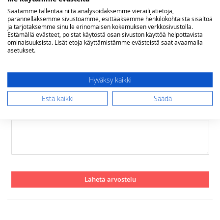
Rating
Saatamme tallentaa niitä analysoidaksemme vierailijatietoja,
parannellaksemme sivustoamme, esittääksemme henkilökohtaista sisältöä
ja tarjotaksemme sinulle erinomaisen kokemuksen verkkosivustolla.
1
2
3
4
5
Estämällä evästeet, poistat käytöstä osan sivuston käyttöä helpottavista
star
stars
stars
stars
stars
Nimimerkki
ominaisuuksista. Lisätietoja käyttämistämme evästeistä saat avaamalla
asetukset.
Yhteenveto
Hyväksy kaikki
Estä kaikki
Säädä
Arvostelu
Lähetä arvostelu